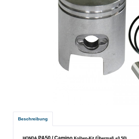
Beschreibung
PA50
/ Camino
HONDA
Kolben-Kit (Übermaß +0,50)