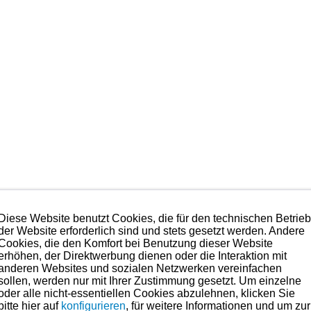
g zwischen Kolben und Kolbenring dar. Der Spreizring wird unter 
Ziel ist die Verminderung der Kolbenkippgeräusche, speziell im
Diese Website benutzt Cookies, die für den technischen Betrie
ur Verwendung von Kolbenringsätzen ohne diesen Spreizring ist d
der Website erforderlich sind und stets gesetzt werden. Andere
Cookies, die den Komfort bei Benutzung dieser Website
egorie anzusiedeln. Der Hersteller der diese Kits fertigt belie
erhöhen, der Direktwerbung dienen oder die Interaktion mit
nd Produktion der angebotenen Kolben hier eingeflossen. Es ha
anderen Websites und sozialen Netzwerken vereinfachen
sollen, werden nur mit Ihrer Zustimmung gesetzt. Um einzelne
 sprechen.
oder alle nicht-essentiellen Cookies abzulehnen, klicken Sie
 Anspruch nehmen. Preise hierzu finden Sie in der Kategorien-Ü
bitte hier auf
konfigurieren
, für weitere Informationen und um zur
lben sicherzustellen übernehmen wir das Bohren und Honen der