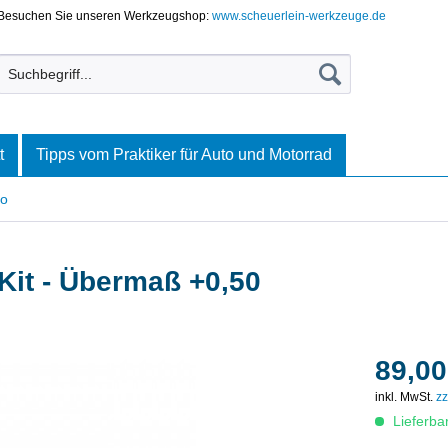
Besuchen Sie unseren Werkzeugshop:
www.scheuerlein-werkzeuge.de
t
Tipps vom Praktiker für Auto und Motorrad
no
it - Übermaß +0,50
89,00
inkl. MwSt.
zz
Lieferba