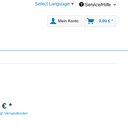
Select Language
▼
Service/Hilfe
Mein Konto
0,00 € *
 € *
gl. Versandkosten
r