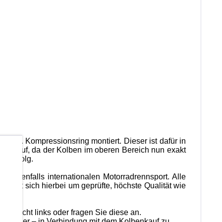
den 1. Kompressionsring montiert. Dieser ist dafür in
 Leerlauf, da der Kolben im oberen Bereich nun exakt
b
er Erfolg.
fert ebenfalls internationalen Motorradrennsport. Alle
ndelt sich hierbei um geprüfte, höchste Qualität wie
bersicht links oder fragen Sie diese an.
 Zylinder – in Verbindung mit dem Kolbenkauf zu