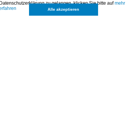
Datenschutzerklärung zu gelangen, klicken Sie bitte auf
mehr
erfahren
Alle akzeptieren
stungen an!
h: +49 (0)981-17554
 dieses Modell sind (falls vorhanden) in der übergeordnet
Es können in Ausnahmefällen auch
einzelne Ringe u. Kolben
angefragt werden.
 Motorentechnik
in.de
554
ur zu Vergleichszwecken.