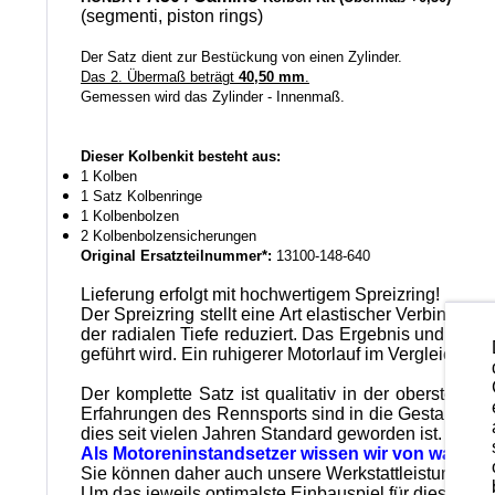
(segmenti, piston rings)
Der Satz dient zur Bestückung von einen Zylinder.
Das 2. Übermaß beträgt
40,50 mm
.
Gemessen wird das Zylinder - Innenmaß.
Dieser Kolbenkit besteht aus:
1 Kolben
1 Satz Kolbenringe
1 Kolbenbolzen
2 Kolbenbolzensicherungen
Original Ersatzteilnummer*:
13100-148-640
Lieferung erfolgt mit hochwertigem Spreizring!
Der Spreizring stellt eine Art elastischer Verbindun
der radialen Tiefe reduziert. Das Ergebnis und das 
geführt wird. Ein ruhigerer Motorlauf im Vergleich z
Der komplette Satz ist qualitativ in der obersten Kat
Erfahrungen des Rennsports sind in die Gestaltung u
dies seit vielen Jahren Standard geworden ist.
Als Motoreninstandsetzer wissen wir von was wir
Sie können daher auch unsere Werkstattleistungen in
Um das jeweils optimalste Einbauspiel für diese Ko