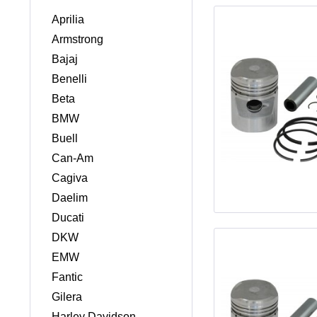
Aprilia
Armstrong
Bajaj
Benelli
Beta
BMW
Buell
Can-Am
Cagiva
Daelim
Ducati
DKW
EMW
Fantic
Gilera
Harley Davidson