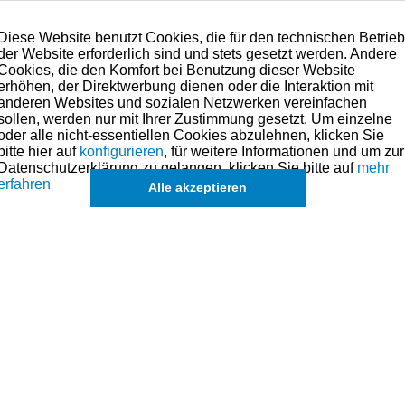
Diese Website benutzt Cookies, die für den technischen Betrie
der Website erforderlich sind und stets gesetzt werden. Andere
Cookies, die den Komfort bei Benutzung dieser Website
erhöhen, der Direktwerbung dienen oder die Interaktion mit
anderen Websites und sozialen Netzwerken vereinfachen
sollen, werden nur mit Ihrer Zustimmung gesetzt. Um einzelne
Lieferbar
oder alle nicht-essentiellen Cookies abzulehnen, klicken Sie
bitte hier auf
konfigurieren
, für weitere Informationen und um zur
2,30 € *
Datenschutzerklärung zu gelangen, klicken Sie bitte auf
mehr
erfahren
Alle akzeptieren
Honda Z50G Auslass-Ventil