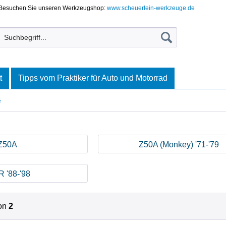
Besuchen Sie unseren Werkzeugshop:
www.scheuerlein-werkzeuge.de
t
Tipps vom Praktiker für Auto und Motorrad
e
Z50A
Z50A (Monkey) '71-'79
 '88-'98
on
2