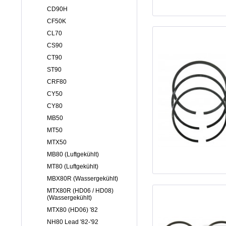
CD90H
CF50K
CL70
CS90
CT90
ST90
CRF80
CY50
CY80
MB50
MT50
MTX50
MB80 (Luftgekühlt)
MT80 (Luftgekühlt)
MBX80R (Wassergekühlt)
MTX80R (HD06 / HD08)
(Wassergekühlt)
MTX80 (HD06) '82
NH80 Lead '82-'92