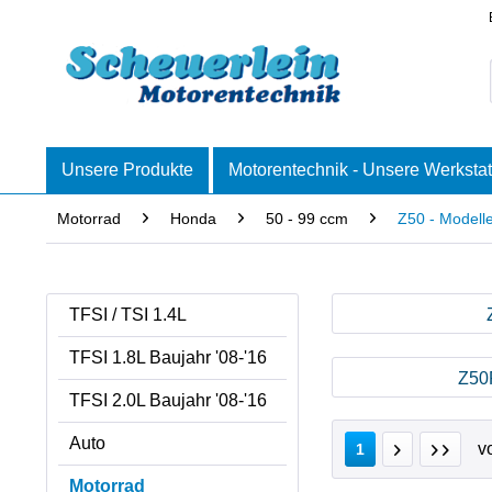
Unsere Produkte
Motorentechnik - Unsere Werkstat
Motorrad
Honda
50 - 99 ccm
Z50 - Modell
TFSI / TSI 1.4L
TFSI 1.8L Baujahr '08-'16
Z50R
TFSI 2.0L Baujahr '08-'16
Auto
v
1
Motorrad