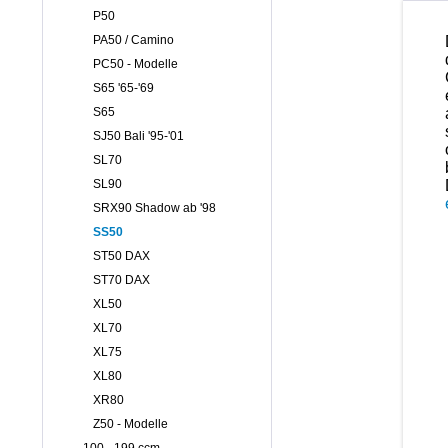
P50
PA50 / Camino
PC50 - Modelle
S65 '65-'69
S65
SJ50 Bali '95-'01
SL70
SL90
SRX90 Shadow ab '98
SS50
ST50 DAX
ST70 DAX
XL50
XL70
XL75
XL80
XR80
Z50 - Modelle