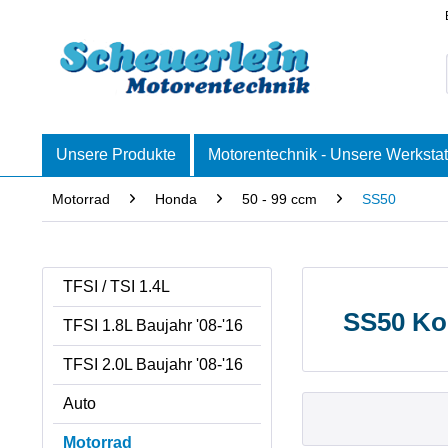
Unsere Produkte
Motorentechnik - Unsere Werkstat
Motorrad
Honda
50 - 99 ccm
SS50
TFSI / TSI 1.4L
SS50 Ko
TFSI 1.8L Baujahr '08-'16
TFSI 2.0L Baujahr '08-'16
Auto
Motorrad