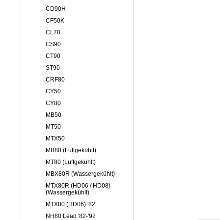
CD90H
CF50K
CL70
CS90
CT90
ST90
CRF80
CY50
CY80
MB50
MT50
MTX50
MB80 (Luftgekühlt)
MT80 (Luftgekühlt)
MBX80R (Wassergekühlt)
MTX80R (HD06 / HD08)
(Wassergekühlt)
MTX80 (HD06) '82
NH80 Lead '82-'92