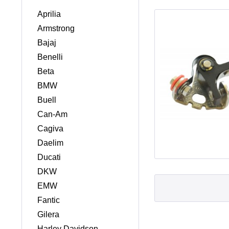
Aprilia
Armstrong
Bajaj
Benelli
Beta
BMW
Buell
Can-Am
Cagiva
Daelim
Ducati
DKW
EMW
Fantic
Gilera
Harley Davidson