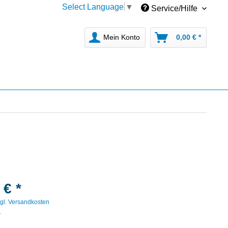
Select Language
▼
Service/Hilfe
Mein Konto
0,00 € *
 € *
gl. Versandkosten
r