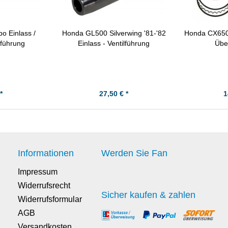
o Einlass /
Honda GL500 Silverwing '81-'82
Honda CX650 
lführung
Einlass - Ventilführung
Übe
*
27,50 € *
1
Informationen
Werden Sie Fan
Impressum
Widerrufsrecht
Sicher kaufen & zahlen
Widerrufsformular
AGB
Versandkosten