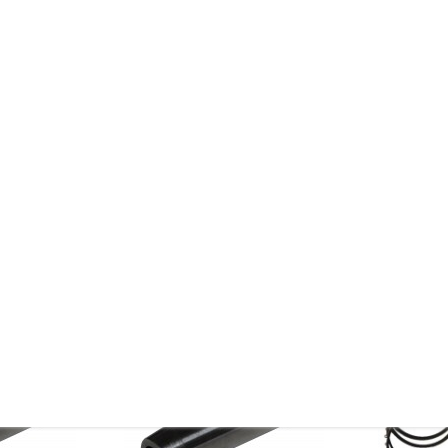
nehmen. Wie zum Beistpiel das Fräsen der Ventilsitze oder das Tauschen de
olben für dieses Modell sind (falls vorhanden) in der übergeordneten Ka
hnik
de
eichszwecken.