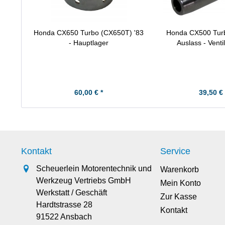
Honda CX650 Turbo (CX650T) '83
Honda CX500 Turb
- Hauptlager
Auslass - Venti
60,00 € *
39,50 € 
Kontakt
Service
Scheuerlein Motorentechnik und
Warenkorb
Werkzeug Vertriebs GmbH
Mein Konto
Werkstatt / Geschäft
Zur Kasse
Hardtstrasse 28
Kontakt
91522 Ansbach