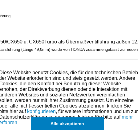
ührung.
50/CX650 u. CX650Turbo als Übermaßventilführung außen 12
uslassführung (Länge 49,0mm) wurde von HONDA zusammengefasst zur neuen 
Diese Website benutzt Cookies, die für den technischen Betrie
der Website erforderlich sind und stets gesetzt werden. Andere
Cookies, die den Komfort bei Benutzung dieser Website
ONDA VT500 bis XRV650 mit diesen Maßen verwenden: L = 51mm, Aussendurc
erhöhen, der Direktwerbung dienen oder die Interaktion mit
anderen Websites und sozialen Netzwerken vereinfachen
sollen, werden nur mit Ihrer Zustimmung gesetzt. Um einzelne
oder alle nicht-essentiellen Cookies abzulehnen, klicken Sie
bitte hier auf
konfigurieren
, für weitere Informationen und um zur
Datenschutzerklärung zu gelangen, klicken Sie bitte auf
mehr
/
12231-MC7-305 / 12233-ME9-305 / 12241-415-305 / 12241-MA1-305 / 1224
erfahren
Alle akzeptieren
 bedenkenlos verbaut werden.