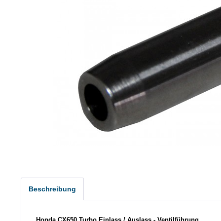
Beschreibung
Honda CX650 Turbo
Einlass / Auslass
- Ventilführung