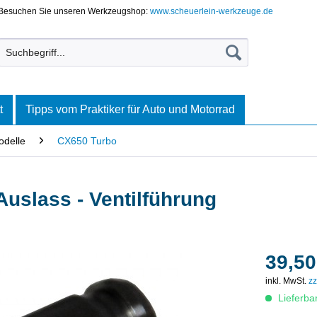
Besuchen Sie unseren Werkzeugshop:
www.scheuerlein-werkzeuge.de
t
Tipps vom Praktiker für Auto und Motorrad
odelle
CX650 Turbo
uslass - Ventilführung
39,50
inkl. MwSt.
zz
Lieferba