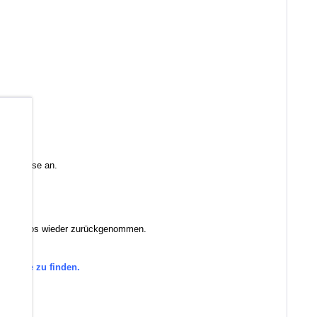
b
 Sie diese an.
anstandslos wieder zurückgenommen.
tegorie zu finden.