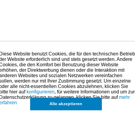
Diese Website benutzt Cookies, die für den technischen Betrie
der Website erforderlich sind und stets gesetzt werden. Andere
denkenlos verbaut werden.
Cookies, die den Komfort bei Benutzung dieser Website
erhöhen, der Direktwerbung dienen oder die Interaktion mit
hmen. Preise hierzu finden Sie in der Kategorien-Übersicht links oder fragen
anderen Websites und sozialen Netzwerken vereinfachen
sollen, werden nur mit Ihrer Zustimmung gesetzt. Um einzelne
oder alle nicht-essentiellen Cookies abzulehnen, klicken Sie
bitte hier auf
konfigurieren
, für weitere Informationen und um zur
l. unberechtigten Reklamationen vorzubeugen.
Datenschutzerklärung zu gelangen, klicken Sie bitte auf
mehr
lt das Widerrufs- u. Umtauschrecht. Nur orginal verschweißte Sätze werden 
erfahren
gen der Dichtungen zu vermeiden.
Alle akzeptieren
olben für dieses Modell sind (falls vorhanden) in der übergeordneten Ka
k