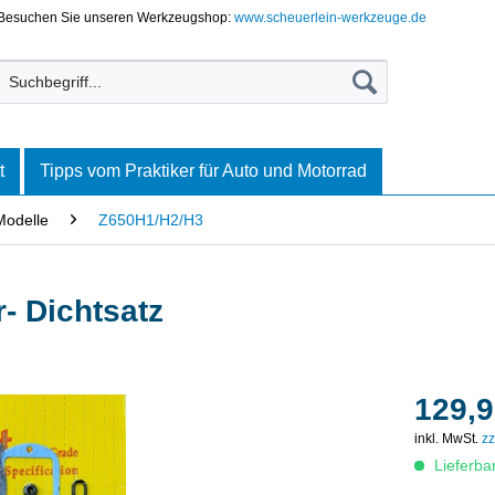
Besuchen Sie unseren Werkzeugshop:
www.scheuerlein-werkzeuge.de
t
Tipps vom Praktiker für Auto und Motorrad
Modelle
Z650H1/H2/H3
- Dichtsatz
129,9
inkl. MwSt.
zz
Lieferba