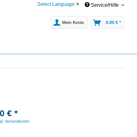
Select Language
▼
Service/Hilfe
Mein Konto
0,00 € *
0 € *
gl. Versandkosten
r