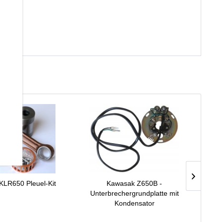
KLR650 Pleuel-Kit
Kawasak Z650B -
Ka
Unterbrechergrundplatte mit
Kondensator