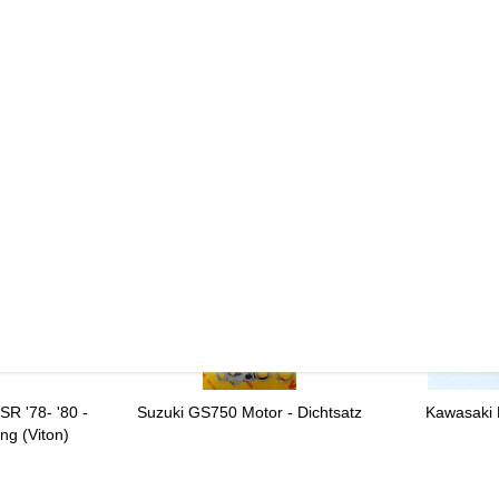
de
R '78- '80 -
Suzuki GS750 Motor - Dichtsatz
Kawasaki 
ung (Viton)