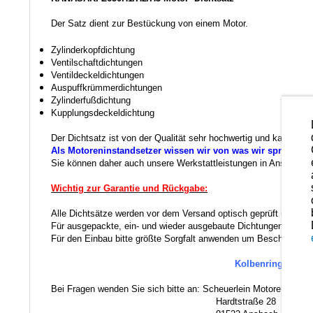
Der Satz dient zur Bestückung von einem Motor.
Zylinderkopfdichtung
Ventilschaftdichtungen
Ventildeckeldichtungen
Auspuffkrümmerdichtungen
Zylinderfußdichtung
Kupplungsdeckeldichtung
Der Dichtsatz ist von der Qualität sehr hochwertig und kann be
Als Motoreninstandsetzer wissen wir von was wir sprechen.
Sie können daher auch unsere Werkstattleistungen in Anspruch ne
Wichtig zur Garantie und Rückgabe:
Alle Dichtsätze werden vor dem Versand optisch geprüft um evt
Für ausgepackte, ein- und wieder ausgebaute Dichtungen entfäl
Für den Einbau bitte größte Sorgfalt anwenden um Beschädigun
Kolbenringe und K
Bei Fragen wenden Sie sich bitte an: Scheuerlein Motorentechni
Hardtstraße 28