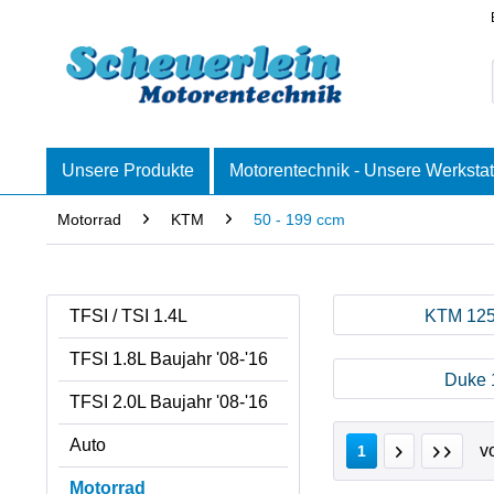
Unsere Produkte
Motorentechnik - Unsere Werkstat
Motorrad
KTM
50 - 199 ccm
TFSI / TSI 1.4L
KTM 125
TFSI 1.8L Baujahr '08-'16
Duke 1
TFSI 2.0L Baujahr '08-'16
Auto
v
1
Motorrad