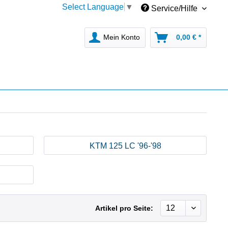
Select Language
▼
Service/Hilfe
Mein Konto
0,00 € *
KTM 125 LC '96-'98
Artikel pro Seite: