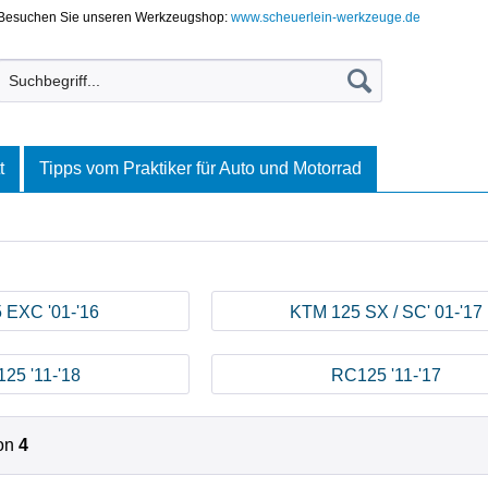
Besuchen Sie unseren Werkzeugshop:
www.scheuerlein-werkzeuge.de
t
Tipps vom Praktiker für Auto und Motorrad
 EXC '01-'16
KTM 125 SX / SC' 01-'17
25 '11-'18
RC125 '11-'17
on
4