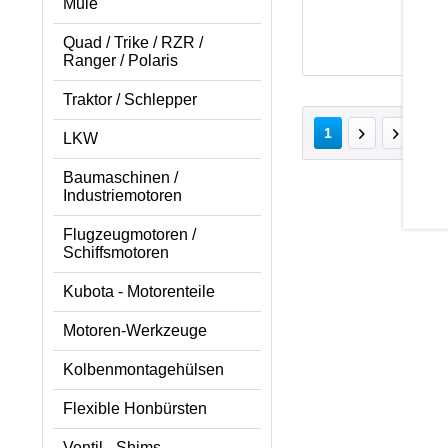
Mule
Quad / Trike / RZR /
Ranger / Polaris
Traktor / Schlepper
v
1
LKW
Baumaschinen /
Industriemotoren
Flugzeugmotoren /
Schiffsmotoren
Kubota - Motorenteile
Motoren-Werkzeuge
Kolbenmontagehülsen
Flexible Honbürsten
Ventil - Shims