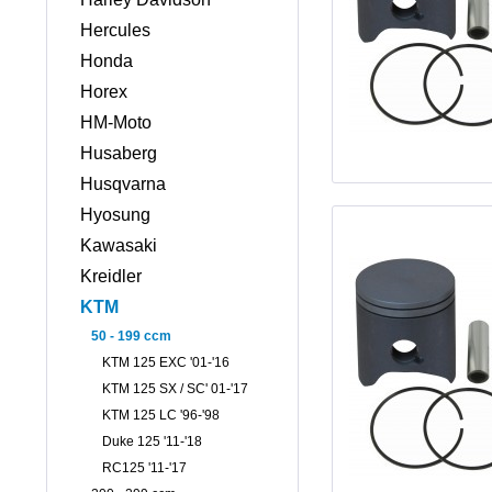
Hercules
Honda
Horex
HM-Moto
Husaberg
Husqvarna
Hyosung
Kawasaki
Kreidler
KTM
50 - 199 ccm
KTM 125 EXC '01-'16
KTM 125 SX / SC' 01-'17
KTM 125 LC '96-'98
Duke 125 '11-'18
RC125 '11-'17