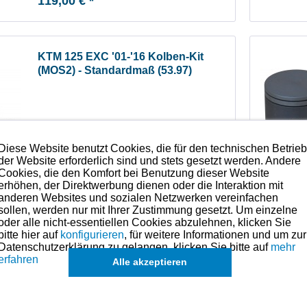
119,00 € *
KTM 125 EXC '01-'16 Kolben-Kit
(MOS2) - Standardmaß (53.97)
Diese Website benutzt Cookies, die für den technischen Betrie
der Website erforderlich sind und stets gesetzt werden. Andere
Cookies, die den Komfort bei Benutzung dieser Website
erhöhen, der Direktwerbung dienen oder die Interaktion mit
Lieferbar
anderen Websites und sozialen Netzwerken vereinfachen
sollen, werden nur mit Ihrer Zustimmung gesetzt. Um einzelne
119,00 € *
oder alle nicht-essentiellen Cookies abzulehnen, klicken Sie
bitte hier auf
konfigurieren
, für weitere Informationen und um zur
Datenschutzerklärung zu gelangen, klicken Sie bitte auf
mehr
erfahren
Alle akzeptieren
KTM 125 LC2 '96-'98 (nur für original
und TKRJ-Kolben) Kolbenringe -
Übermaß +0,25