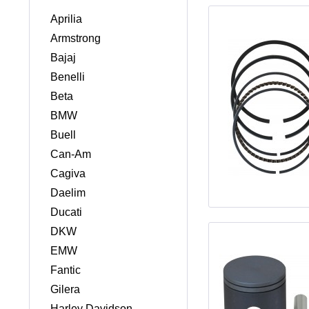
Aprilia
Armstrong
Bajaj
Benelli
Beta
BMW
Buell
Can-Am
Cagiva
Daelim
Ducati
DKW
EMW
Fantic
Gilera
Harley Davidson