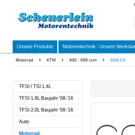
Unsere Produkte
Motorentechnik - Unsere Werkstat
Motorrad
KTM
600 - 699 ccm
600LC4
TFSI / TSI 1.4L
TFSI 1.8L Baujahr '08-'16
TFSI 2.0L Baujahr '08-'16
Auto
Motorrad