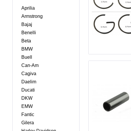
Aprilia
Armstrong
Bajaj
Benelli
Beta
BMW
Buell
Can-Am
Cagiva
Daelim
Ducati
DKW
EMW
Fantic
Gilera
Harley Davidson