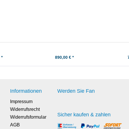
or M113 (V8
Suzuki GS1100 Kolben-Kit -
Honda CB500 (
benringe -
Übermaß +0,50
Dic
maß
 *
890,00 € *
Informationen
Werden Sie Fan
Impressum
Widerrufsrecht
Sicher kaufen & zahlen
Widerrufsformular
AGB