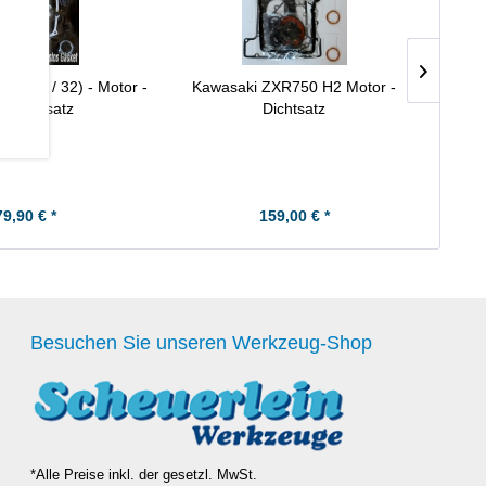
PC26 / 32) - Motor -
Kawasaki ZXR750 H2 Motor -
Honda
htungssatz
Dichtsatz
79,90 € *
159,00 € *
Besuchen Sie unseren Werkzeug-Shop
*Alle Preise inkl. der gesetzl. MwSt.