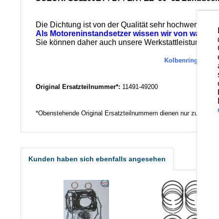
Die Dichtung ist von der Qualität sehr hochwertig u
Als Motoreninstandsetzer wissen wir von was wir
Sie können daher auch unsere Werkstattleistungen in
Kolbenringe und K
Original Ersatzteilnummer*:
11491-49200
*Obenstehende Original Ersatzteilnummern dienen nur zu Vergl
Kunden haben sich ebenfalls angesehen