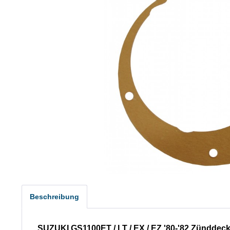
Beschreibung
SUZUKI GS1100ET / LT / EX / EZ '80-'82 Zünddeck