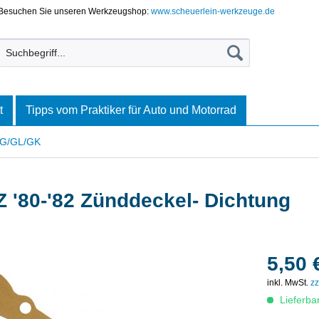
Besuchen Sie unseren Werkzeugshop:
www.scheuerlein-werkzeuge.de
t
Tipps vom Praktiker für Auto und Motorrad
 G/GL/GK
Z '80-'82 Zünddeckel- Dichtung
5,50 
inkl. MwSt.
zz
Lieferba