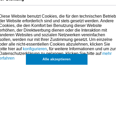
nd kann bedenkenlos verbaut werden.
Diese Website benutzt Cookies, die für den technischen Betrie
 sprechen.
der Website erforderlich sind und stets gesetzt werden. Andere
 Anspruch nehmen. Preise hierzu finden Sie in der Kategorien-Ü
Cookies, die den Komfort bei Benutzung dieser Website
erhöhen, der Direktwerbung dienen oder die Interaktion mit
olben für dieses Modell sind (falls vorhanden) in der übergeordneten Ka
anderen Websites und sozialen Netzwerken vereinfachen
sollen, werden nur mit Ihrer Zustimmung gesetzt. Um einzelne
oder alle nicht-essentiellen Cookies abzulehnen, klicken Sie
bitte hier auf
konfigurieren
, für weitere Informationen und um zur
Datenschutzerklärung zu gelangen, klicken Sie bitte auf
mehr
erfahren
Alle akzeptieren
eichszwecken.