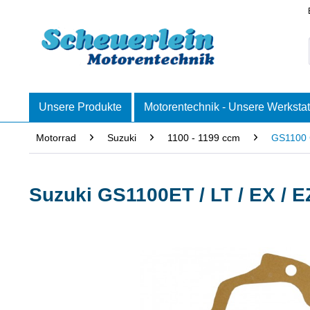
Unsere Produkte
Motorentechnik - Unsere Werkstat
Motorrad
Suzuki
1100 - 1199 ccm
GS1100
Suzuki GS1100ET / LT / EX / E