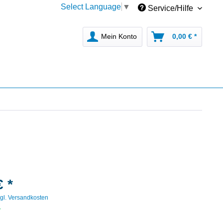
Select Language
▼
Service/Hilfe
Mein Konto
0,00 € *
€ *
gl. Versandkosten
r