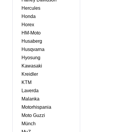
Hercules
Honda
Horex
HM-Moto
Husaberg
Husqvarna
Hyosung
Kawasaki
Kreidler
KTM
Laverda
Malanka
Motorhispania
Moto Guzzi
Münch
MuZ