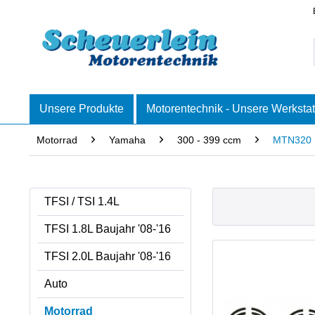
Unsere Produkte
Motorentechnik - Unsere Werkstat
Motorrad
Yamaha
300 - 399 ccm
MTN320
TFSI / TSI 1.4L
TFSI 1.8L Baujahr '08-'16
TFSI 2.0L Baujahr '08-'16
Auto
Motorrad