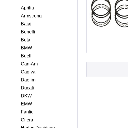
Aprilia
Armstrong
Bajaj
Benelli
Beta
BMW
Buell
Can-Am
Cagiva
Daelim
Ducati
DKW
EMW
Fantic
Gilera
Harley Davidson