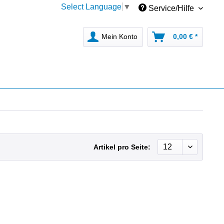
Select Language
▼
Service/Hilfe
Mein Konto
0,00 € *
Artikel pro Seite: