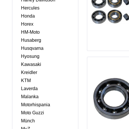
Hercules
Honda
Horex
HM-Moto
Husaberg
Husqvarna
Hyosung
Kawasaki
Kreidler
KTM
Laverda
Malanka
Motorhispania
Moto Guzzi
Münch
MuZ