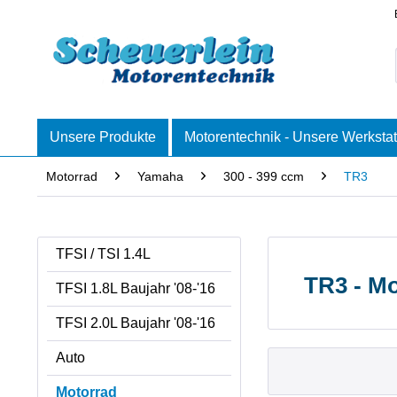
Unsere Produkte
Motorentechnik - Unsere Werkstat
Motorrad
Yamaha
300 - 399 ccm
TR3
TFSI / TSI 1.4L
TR3 - Mo
TFSI 1.8L Baujahr '08-'16
TFSI 2.0L Baujahr '08-'16
Auto
Motorrad