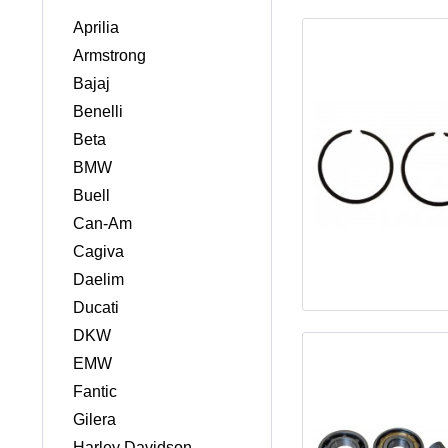
Aprilia
Armstrong
Bajaj
Benelli
Beta
BMW
Buell
Can-Am
Cagiva
Daelim
Ducati
DKW
EMW
Fantic
Gilera
Harley Davidson