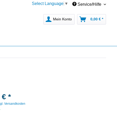
Select Language
▼
Service/Hilfe
Mein Konto
0,00 € *
 € *
gl. Versandkosten
r