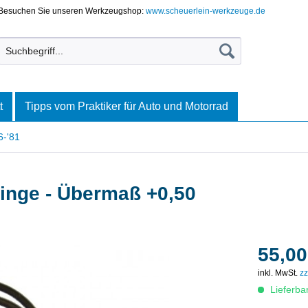
Besuchen Sie unseren Werkzeugshop:
www.scheuerlein-werkzeuge.de
t
Tipps vom Praktiker für Auto und Motorrad
6-'81
inge - Übermaß +0,50
55,00
inkl. MwSt.
zz
Lieferba