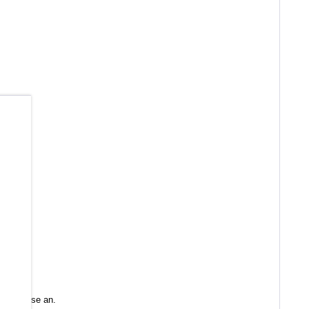
b
 Sie diese an.