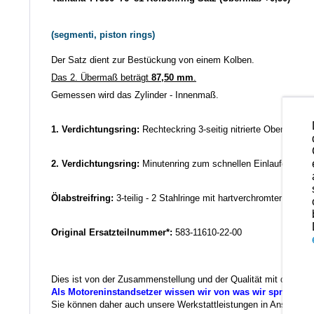
(segmenti, piston rings)
Der Satz dient zur Bestückung von einem Kolben.
Das 2. Übermaß beträgt
87,50 mm
.
Gemessen wird das Zylinder - Innenmaß.
1. Verdichtungsring:
Rechteckring 3-seitig nitrierte Oberfläche
2. Verdichtungsring:
Minutenring zum schnellen Einlaufen bzw
Ölabstreifring:
3-teilig - 2 Stahlringe mit hartverchromter Lauffl
Original Ersatzteilnummer*:
583-11610-22-00
Dies ist von der Zusammenstellung und der Qualität mit das Bes
Als Motoreninstandsetzer wissen wir von was wir sprechen.
Sie können daher auch unsere Werkstattleistungen in Anspruch ne