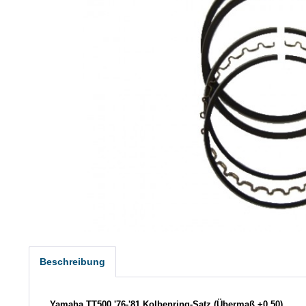
Beschreibung
Yamaha TT500 '76-'81 Kolbenring-Satz (Übermaß +0,50)