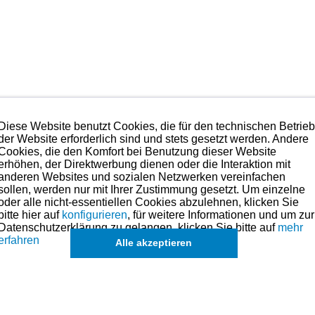
Diese Website benutzt Cookies, die für den technischen Betrie
 und ballige Hartchromschicht
der Website erforderlich sind und stets gesetzt werden. Andere
Cookies, die den Komfort bei Benutzung dieser Website
erhöhen, der Direktwerbung dienen oder die Interaktion mit
. Anpassen des Rings
anderen Websites und sozialen Netzwerken vereinfachen
sollen, werden nur mit Ihrer Zustimmung gesetzt. Um einzelne
äche - 1 Spannring
oder alle nicht-essentiellen Cookies abzulehnen, klicken Sie
bitte hier auf
konfigurieren
, für weitere Informationen und um zur
Datenschutzerklärung zu gelangen, klicken Sie bitte auf
mehr
erfahren
Alle akzeptieren
te was es im Bereich der Kolbenringe gibt.
hmen. Preise hierzu finden Sie in der Kategorien-Übersicht links oder fragen