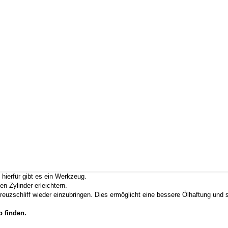
eile für dieses Modell sind (falls vorhanden) in der übergeordneten Kateg
Es können in Ausnahmefällen auch
einzelne Ringe
angefragt werden.
k
de
e Kolbenringzange zu verwenden.
 hierfür gibt es ein Werkzeug.
 Zylinder erleichtern.
reuzschliff wieder einzubringen. Dies ermöglicht eine bessere Ölhaftung un
 finden.