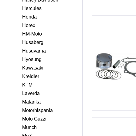
Hercules
Honda
Horex
HM-Moto
Husaberg
Husqvarna
Hyosung
Kawasaki
Kreidler
KTM
Laverda
Malanka
Motorhispania
Moto Guzzi
Münch
MuZ