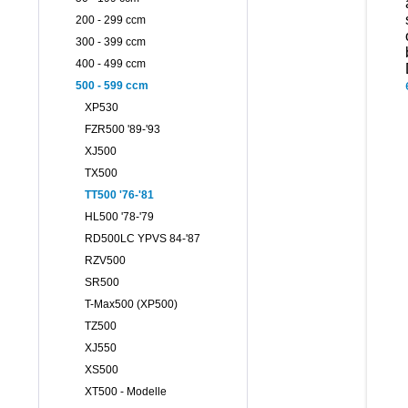
200 - 299 ccm
300 - 399 ccm
400 - 499 ccm
500 - 599 ccm
XP530
FZR500 '89-'93
XJ500
TX500
TT500 '76-'81
HL500 '78-'79
RD500LC YPVS 84-'87
RZV500
SR500
T-Max500 (XP500)
TZ500
XJ550
XS500
XT500 - Modelle