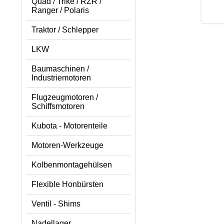
Quad / Trike / RZR /
Ranger / Polaris
Traktor / Schlepper
LKW
Baumaschinen /
Industriemotoren
Flugzeugmotoren /
Schiffsmotoren
Kubota - Motorenteile
Motoren-Werkzeuge
Kolbenmontagehülsen
Flexible Honbürsten
Ventil - Shims
Nadellager