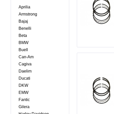
Aprilia
Armstrong
Bajaj
Benelli
Beta
BMW
Buell
Can-Am
Cagiva
Daelim
Ducati
DKW
EMW
Fantic
Gilera
Harley Davidson