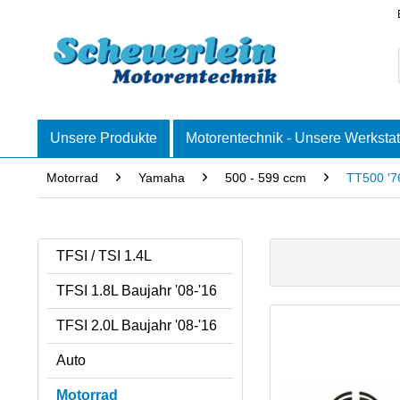
Unsere Produkte
Motorentechnik - Unsere Werkstat
Motorrad
Yamaha
500 - 599 ccm
TT500 '7
TFSI / TSI 1.4L
TFSI 1.8L Baujahr '08-'16
TFSI 2.0L Baujahr '08-'16
Auto
Motorrad