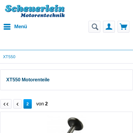
Menü
XT550
XT550 Motorenteile
von
2
2