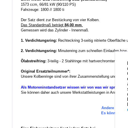
1573 ccm, 66/81 kW (90/110 PS)
Fahrzeuge: 1800 // 1800 ti
Der Satz dient zur Bestückung von vier Kolben.
Das Standardmaß beträgt
84,00 mm
.
Gemessen wird das Zylinder - Innenmaß.
1. Verdichtungsring:
Rechteckring 3-seitig nitrierte Oberfläche
2. Verdichtungsring:
Minutenring zum schnellen Einlaufen bzw
Ölabstreifring:
3-teilig - 2 Stahlringe mit hartverchromter Lauff
Original Ersatzteilnummer*:
Unsere Kolbenringe sind von ihrer Zusammenstellung und der Qua
Als Motoreninstandsetzer wissen wir von was wir sprechen.
Sie können daher auch unsere Werkstattleistungen in Anspruch ne
Andere Ersatzt
Es können au