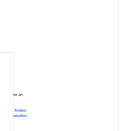
b
 Sie diese an.
orie zu finden.
efragt werden.