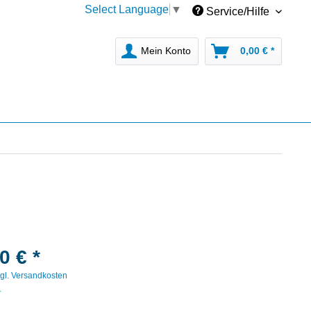
Select Language
▼
Service/Hilfe
Mein Konto
0,00 € *
0 € *
gl. Versandkosten
r