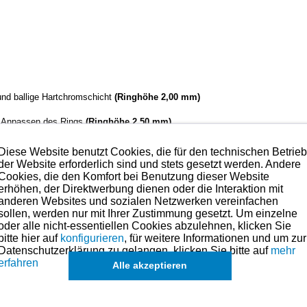
 und ballige Hartchromschicht
(Ringhöhe 2,00 mm)
. Anpassen des Rings
(Ringhöhe 2,50 mm)
läche - 1 Spannring
(Ringhöhe 5,00 mm)
Diese Website benutzt Cookies, die für den technischen Betrie
der Website erforderlich sind und stets gesetzt werden. Andere
Cookies, die den Komfort bei Benutzung dieser Website
lität mit das technisch Beste, was es aktuell am Markt gibt.
erhöhen, der Direktwerbung dienen oder die Interaktion mit
anderen Websites und sozialen Netzwerken vereinfachen
sollen, werden nur mit Ihrer Zustimmung gesetzt. Um einzelne
hmen. Preise hierzu finden Sie links in der Kategorien-Übersicht oder fragen
oder alle nicht-essentiellen Cookies abzulehnen, klicken Sie
bitte hier auf
konfigurieren
, für weitere Informationen und um zur
Datenschutzerklärung zu gelangen, klicken Sie bitte auf
mehr
eile für dieses Modell sind (falls vorhanden) in der übergeordneten Kateg
erfahren
Alle akzeptieren
ch
Sätze für einzelne Kolben
, in Ausnahmefällen auch
einzelne Ringe
,
ang