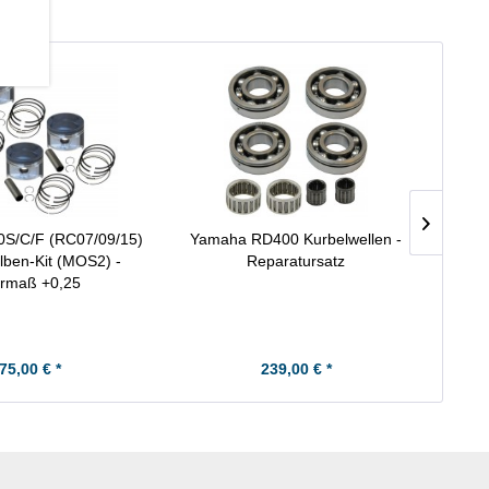
S/C/F (RC07/09/15)
Yamaha RD400 Kurbelwellen -
K
olben-Kit (MOS2) -
Reparatursatz
rmaß +0,25
75,00 € *
239,00 € *