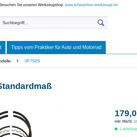
Besuchen Sie unseren Werkzeugshop:
www.scheuerlein-werkzeuge.de
t
Tipps vom Praktiker für Auto und Motorrad
delle
VF750S
 Standardmaß
179,0
inkl. MwSt.
zz
Lieferba