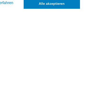
erfahren
Alle akzeptieren
ik
.de
e Kolbenringzange zu verwenden.
 hierfür gibt es ein Werkzeug.
 Zylinder erleichtern.
reuzschliff wieder einzubringen. Dies ermöglicht eine bessere Ölhaftung un
 finden.
ichszwecken.