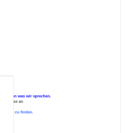
b
n wir von was wir sprechen.
 Sie diese an.
tegorie zu finden.