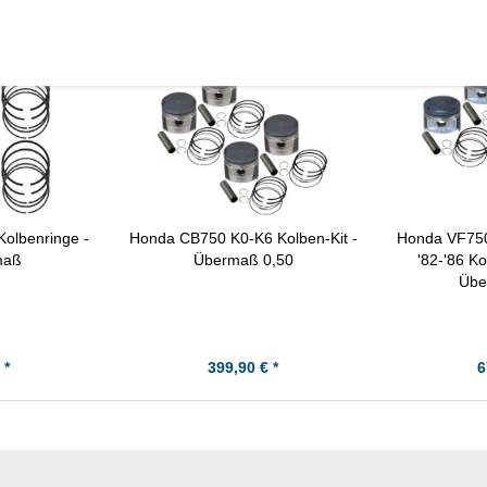
olbenringe -
Honda CB750 K0-K6 Kolben-Kit -
Honda VF750
maß
Übermaß 0,50
'82-'86 K
Übe
 *
399,90 € *
6