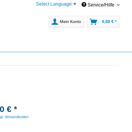
Select Language
▼
Service/Hilfe
Mein Konto
0,00 € *
0 € *
gl. Versandkosten
r