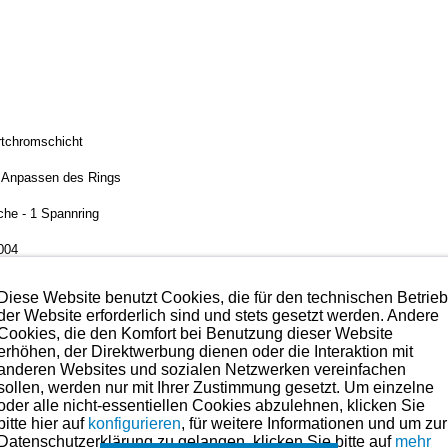
artchromschicht
. Anpassen des Rings
äche - 1 Spannring
004
Diese Website benutzt Cookies, die für den technischen Betrie
der Website erforderlich sind und stets gesetzt werden. Andere
te was es im Bereich der Kolbenringe gibt.
Als Motoreninstandsetzer wisse
Cookies, die den Komfort bei Benutzung dieser Website
hmen. Preise hierzu finden Sie in der Kategorien-Übersicht links oder fragen
erhöhen, der Direktwerbung dienen oder die Interaktion mit
anderen Websites und sozialen Netzwerken vereinfachen
maße für dieses Modell sind (falls vorhanden) in der übergeordneten Ka
sollen, werden nur mit Ihrer Zustimmung gesetzt. Um einzelne
oder alle nicht-essentiellen Cookies abzulehnen, klicken Sie
Es können in Ausnahmefällen auch
bitte hier auf
konfigurieren
, für weitere Informationen und um zur
einzelne Ringe
angefragt werden.
Datenschutzerklärung zu gelangen, klicken Sie bitte auf
mehr