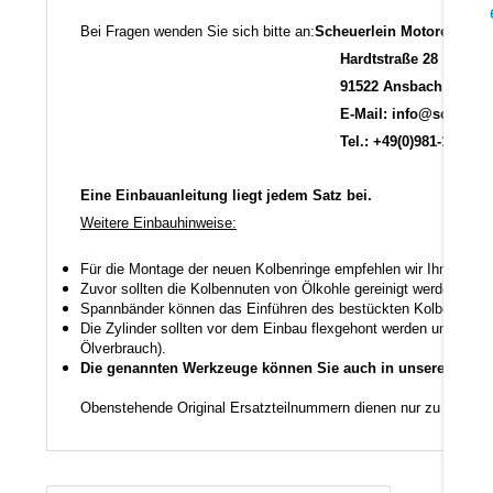
Bei Fragen wenden Sie sich bitte an:
Scheuerlein Motorentechn
Hardtstraße 28
91522 Ansbach
E-Mail: info@scheuerlein
Tel.: +49(0)981-17554
Eine Einbauanleitung liegt jedem Satz bei.
Weitere Einbauhinweise:
Für die Montage der neuen Kolbenringe empfehlen wir Ihnen ein
Zuvor sollten die Kolbennuten von Ölkohle gereinigt werden auch
Spannbänder können das Einführen des bestückten Kolbens in den
Die Zylinder sollten vor dem Einbau flexgehont werden um den K
Ölverbrauch).
Die genannten Werkzeuge können Sie auch in unserem Shop
Obenstehende Original Ersatzteilnummern dienen nur zu Vergle