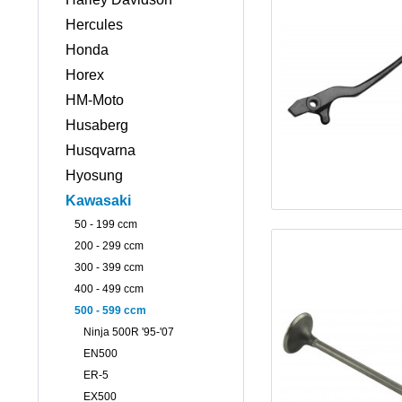
Hercules
Honda
Horex
HM-Moto
Husaberg
Husqvarna
Hyosung
Kawasaki
50 - 199 ccm
200 - 299 ccm
300 - 399 ccm
400 - 499 ccm
500 - 599 ccm
Ninja 500R '95-'07
EN500
ER-5
EX500