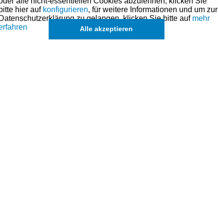
oder alle nicht-essentiellen Cookies abzulehnen, klicken Sie
Kawasaki GPZ550 '80-'91
bitte hier auf
konfigurieren
, für weitere Informationen und um zur
Ventilführung - Einlass / Auslass
Datenschutzerklärung zu gelangen, klicken Sie bitte auf
mehr
erfahren
Alle akzeptieren
Lieferbar
32,90 € *
Kawasaki GPZ550UT Einlass-Ventil