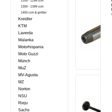
1200 - 1299 ccm
1300 - 1399 ccm
1400 ccm & größer
Kreidler
KTM
Laverda
Malanka
Motorhispania
Moto Guzzi
Münch
MuZ
MV-Agusta
MZ
Norton
NSU
Rieju
Sachs