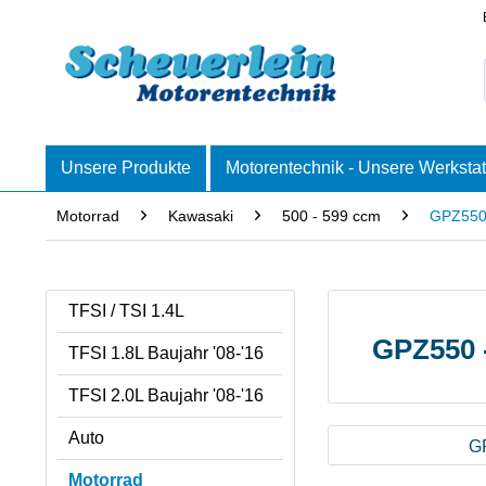
Unsere Produkte
Motorentechnik - Unsere Werkstat
Motorrad
Kawasaki
500 - 599 ccm
GPZ550 
TFSI / TSI 1.4L
GPZ550 
TFSI 1.8L Baujahr '08-'16
TFSI 2.0L Baujahr '08-'16
Auto
G
Motorrad