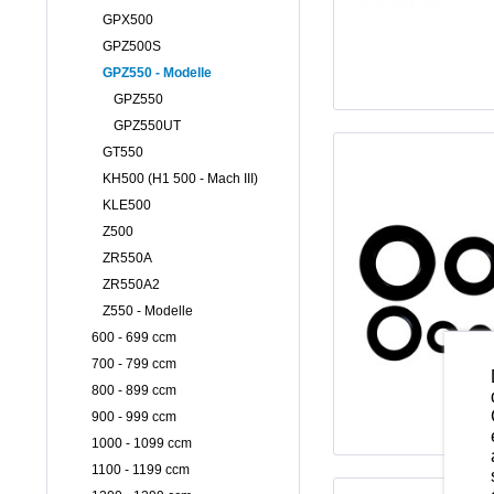
GPX500
GPZ500S
GPZ550 - Modelle
GPZ550
GPZ550UT
GT550
KH500 (H1 500 - Mach III)
KLE500
Z500
ZR550A
ZR550A2
Z550 - Modelle
600 - 699 ccm
700 - 799 ccm
800 - 899 ccm
900 - 999 ccm
1000 - 1099 ccm
1100 - 1199 ccm