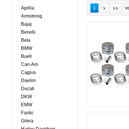
Aprilia
v
1
Armstrong
Bajaj
Benelli
Beta
BMW
Buell
Can-Am
Cagiva
Daelim
Ducati
DKW
EMW
Fantic
Gilera
Harley Davidson