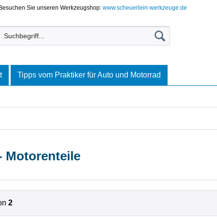
Besuchen Sie unseren Werkzeugshop:
www.scheuerlein-werkzeuge.de
t
Tipps vom Praktiker für Auto und Motorrad
 Motorenteile
on
2