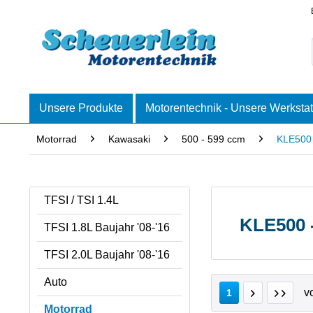
Unsere Produkte
Motorentechnik - Unsere Werkstat
Motorrad
Kawasaki
500 - 599 ccm
KLE500
TFSI / TSI 1.4L
KLE500 -
TFSI 1.8L Baujahr '08-'16
TFSI 2.0L Baujahr '08-'16
Auto
v
1
Motorrad