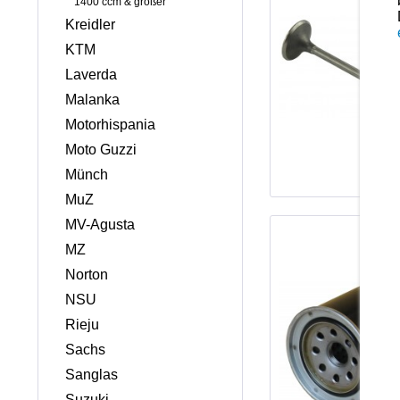
1400 ccm & größer
Kreidler
KTM
Laverda
Malanka
Motorhispania
Moto Guzzi
Münch
MuZ
MV-Agusta
MZ
Norton
NSU
Rieju
Sachs
Sanglas
Suzuki