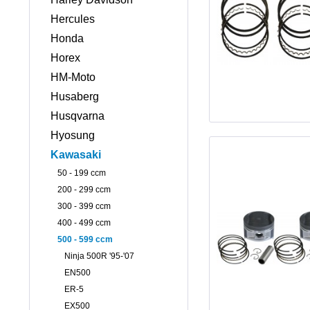
Hercules
Honda
Horex
HM-Moto
Husaberg
Husqvarna
Hyosung
Kawasaki
50 - 199 ccm
200 - 299 ccm
300 - 399 ccm
400 - 499 ccm
500 - 599 ccm
Ninja 500R '95-'07
EN500
ER-5
EX500