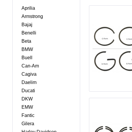
Aprilia
Armstrong
Bajaj
Benelli
Beta
BMW
Buell
Can-Am
Cagiva
Daelim
Ducati
DKW
EMW
Fantic
Gilera
Harley Davidson