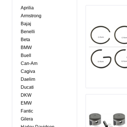
Aprilia
Armstrong
Bajaj
Benelli
Beta
BMW
Buell
Can-Am
Cagiva
Daelim
Ducati
DKW
EMW
Fantic
Gilera
Harley Davidson