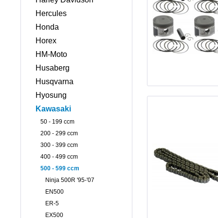
Hercules
Honda
Horex
HM-Moto
Husaberg
Husqvarna
Hyosung
Kawasaki
50 - 199 ccm
200 - 299 ccm
300 - 399 ccm
400 - 499 ccm
500 - 599 ccm
Ninja 500R '95-'07
EN500
ER-5
EX500