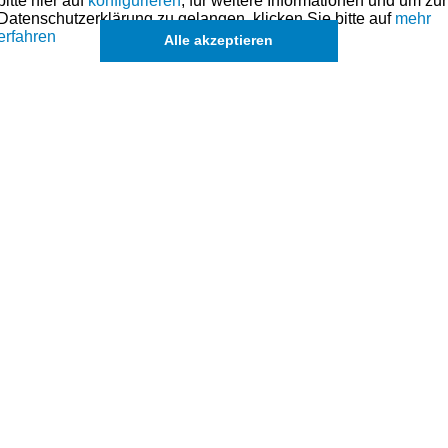
bitte hier auf
konfigurieren
, für weitere Informationen und um zur
Datenschutzerklärung zu gelangen, klicken Sie bitte auf
mehr
erfahren
Alle akzeptieren