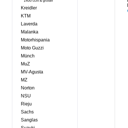
1400 ccm & größer
Kreidler
KTM
Laverda
Malanka
Motorhispania
Moto Guzzi
Münch
MuZ
MV-Agusta
MZ
Norton
NSU
Rieju
Sachs
Sanglas
Suzuki