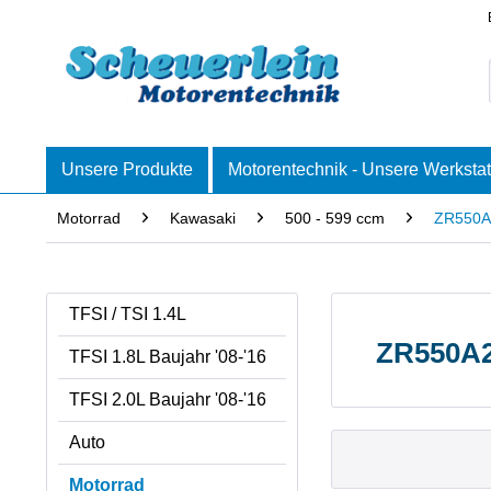
Unsere Produkte
Motorentechnik - Unsere Werkstat
Motorrad
Kawasaki
500 - 599 ccm
ZR550A
TFSI / TSI 1.4L
ZR550A2
TFSI 1.8L Baujahr '08-'16
TFSI 2.0L Baujahr '08-'16
Auto
Motorrad