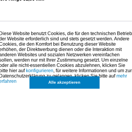
Diese Website benutzt Cookies, die für den technischen Betrie
der Website erforderlich sind und stets gesetzt werden. Andere
nd ballige Hartchromschicht
Cookies, die den Komfort bei Benutzung dieser Website
erhöhen, der Direktwerbung dienen oder die Interaktion mit
nlaufen bzw. Anpassen des Rings
anderen Websites und sozialen Netzwerken vereinfachen
sollen, werden nur mit Ihrer Zustimmung gesetzt. Um einzelne
omter Lauffläche - 1 Spannring
oder alle nicht-essentiellen Cookies abzulehnen, klicken Sie
bitte hier auf
konfigurieren
, für weitere Informationen und um zur
Datenschutzerklärung zu gelangen, klicken Sie bitte auf
mehr
erfahren
Alle akzeptieren
und der Qualität mit das technisch Beste, was es aktuell am Ma
 sprechen.
 Anspruch nehmen. Preise hierzu finden Sie links in der Katego
eile für dieses Modell sind (falls vorhanden) in der übergeordneten Kateg
ch
Sätze für einzelne Kolben
, in Ausnahmefällen auch
einzelne Ringe
,
ang