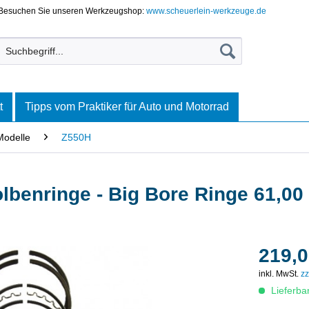
Besuchen Sie unseren Werkzeugshop:
www.scheuerlein-werkzeuge.de
t
Tipps vom Praktiker für Auto und Motorrad
Modelle
Z550H
lbenringe - Big Bore Ringe 61,0
219,0
inkl. MwSt.
zz
Lieferba