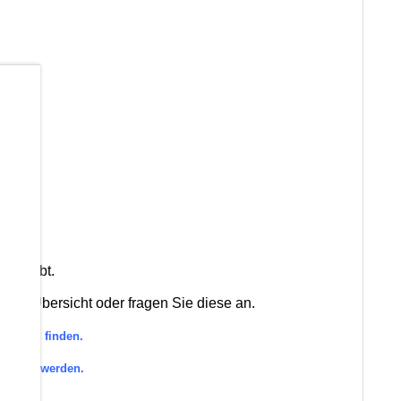
b
rkt gibt.
rien-Übersicht oder fragen Sie diese an.
orie zu finden.
efragt werden.