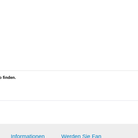
 Motorentechnik
in.de
554
e Kolbenringzange zu verwenden.
 hierfür gibt es ein Werkzeug.
 Zylinder erleichtern.
reuzschliff wieder einzubringen. Dies ermöglicht eine bessere Ölhaftung un
 finden.
Informationen
Werden Sie Fan