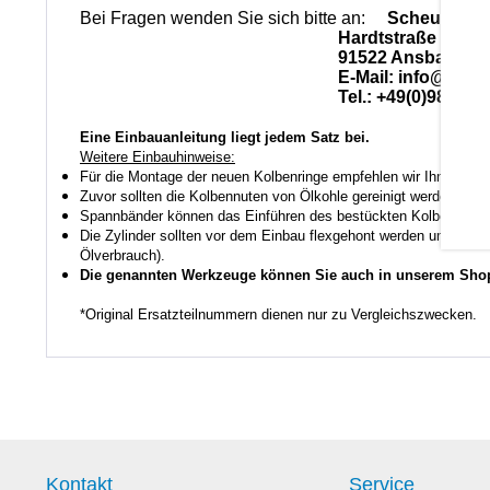
Bei Fragen wenden Sie sich bitte an:
Scheuerlein
Hardtstraße 28
91522 Ansbach
E-Mail: info@scheuerle
Tel.: +49(0)981-17
Eine Einbauanleitung liegt jedem Satz bei.
Weitere Einbauhinweise:
Für die Montage der neuen Kolbenringe empfehlen wir Ihnen ein
Zuvor sollten die Kolbennuten von Ölkohle gereinigt werden auch
Spannbänder können das Einführen des bestückten Kolbens in den
Die Zylinder sollten vor dem Einbau flexgehont werden um den K
Ölverbrauch).
Die genannten Werkzeuge können Sie auch in unserem Shop
*Original Ersatzteilnummern dienen nur zu Vergleichszwecken.
Kontakt
Service