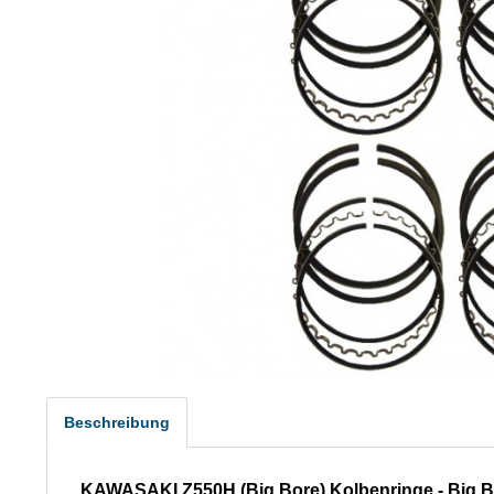
Beschreibung
KAWASAKI Z550H (Big Bore) Kolbenringe - Big B