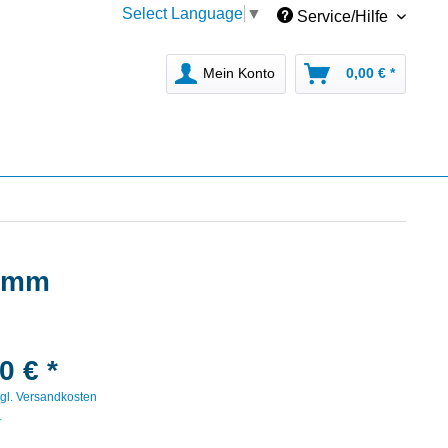
Select Language
▼
Service/Hilfe
Mein Konto
0,00 € *
0 mm
0 € *
gl. Versandkosten
r