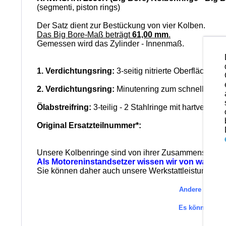
(segmenti, piston rings)
Der Satz dient zur Bestückung von vier Kolben.
Das Big Bore-Maß beträgt
61,00 mm
.
Gemessen wird das Zylinder - Innenmaß.
1. Verdichtungsring:
3-seitig nitrierte Oberfläche u
2. Verdichtungsring:
Minutenring zum schnellen Ei
Ölabstreifring:
3-teilig - 2 Stahlringe mit hartverchr
Original Ersatzteilnummer*:
Unsere Kolbenringe sind von ihrer Zusammenstellung 
Als Motoreninstandsetzer wissen wir von was wir
Sie können daher auch unsere Werkstattleistungen in
Andere Ersatzt
Es können au