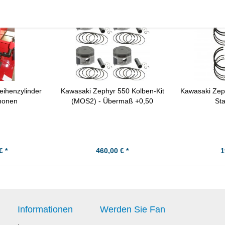
eihenzylinder
Kawasaki Zephyr 550 Kolben-Kit
Kawasaki Zeph
honen
(MOS2) - Übermaß +0,50
St
€ *
460,00 € *
1
Informationen
Werden Sie Fan