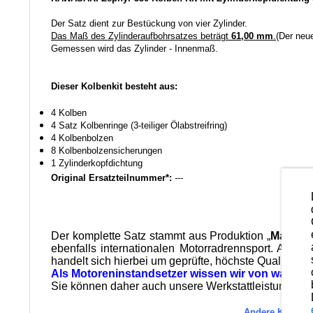
Der Satz dient zur Bestückung von vier Zylinder.
Das Maß des Zylinderaufbohrsatzes beträgt
61,00 mm
.
(Der neu
Gemessen wird das Zylinder - Innenmaß.
Dieser Kolbenkit besteht aus:
4 Kolben
4 Satz Kolbenringe (3-teiliger Ölabstreifring)
4 Kolbenbolzen
8 Kolbenbolzensicherungen
1 Zylinderkopfdichtung
Original Ersatzteilnummer*:
---
Der komplette Satz stammt aus Produktion „
Made in
ebenfalls internationalen Motorradrennsport. Alle
handelt sich hierbei um geprüfte, höchste Qualität wi
Als Motoreninstandsetzer wissen wir von was wir
Sie können daher auch unsere Werkstattleistungen in
Andere Kolbenma