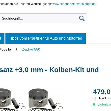
Besuchen Sie unseren Werkzeugshop:
www.scheuerlein-werkzeuge.de
t
Tipps vom Praktiker für Auto und Motorrad
Modelle
Zephyr 550
atz +3,0 mm - Kolben-Kit und
479,0
inkl. MwSt.
zz
Lieferba