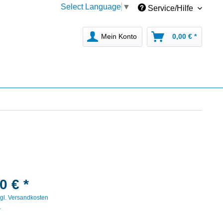
Select Language
▼
Service/Hilfe
Mein Konto
0,00 € *
0 € *
gl. Versandkosten
r