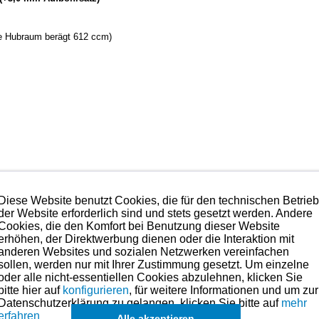
e Hubraum berägt 612 ccm)
Diese Website benutzt Cookies, die für den technischen Betrie
der Website erforderlich sind und stets gesetzt werden. Andere
Cookies, die den Komfort bei Benutzung dieser Website
erhöhen, der Direktwerbung dienen oder die Interaktion mit
 Japan
“ und ist qualitativ in der obersten Kategorie anzusiedeln.
anderen Websites und sozialen Netzwerken vereinfachen
 Erfahrungen des Rennsports sind in die Gestaltung und Produ
sollen, werden nur mit Ihrer Zustimmung gesetzt. Um einzelne
e dies seit vielen Jahren Standard geworden ist.
oder alle nicht-essentiellen Cookies abzulehnen, klicken Sie
 sprechen.
bitte hier auf
konfigurieren
, für weitere Informationen und um zur
 Anspruch nehmen. Preise hierzu finden Sie in der Kategorien-Ü
Datenschutzerklärung zu gelangen, klicken Sie bitte auf
mehr
erfahren
ße für dieses Modell sind (falls vorhanden) in der übergeordneten Kate
Alle akzeptieren