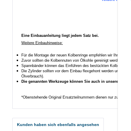
Eine Einbauanleitung liegt jedem Satz bei.
Weitere Einbauhinweise:
Für die Montage der neuen Kolbenringe empfehlen wir Ihnen ein
Zuvor sollten die Kolbennuten von Ölkohle gereinigt werden auch
Spannbänder können das Einführen des bestückten Kolbens in den
Die Zylinder sollten vor dem Einbau flexgehont werden um den K
Ölverbrauch).
Die genannten Werkzeuge können Sie auch in unserem Shop
*Obenstehende Original Ersatzteilnummern dienen nur zu Vergl
Kunden haben sich ebenfalls angesehen