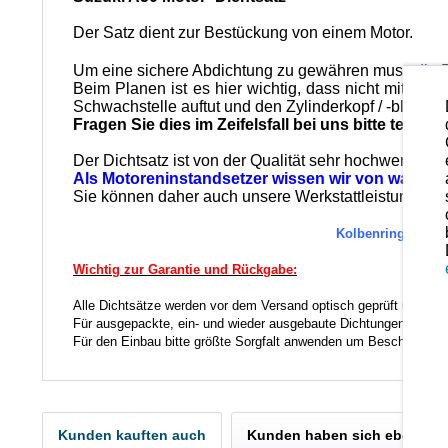
Der Satz dient zur Bestückung von einem Motor.
Um eine sichere Abdichtung zu gewähren muss die P
Beim Planen ist es hier wichtig, dass nicht mit ein
Schwachstelle auftut und den Zylinderkopf / -block b
Fragen Sie dies im Zeifelsfall bei uns bitte telefon
Der Dichtsatz ist von der Qualität sehr hochwertig 
Als Motoreninstandsetzer wissen wir von was wir
Sie können daher auch unsere Werkstattleistungen in
Kolbenringe und K
Wichtig zur Garantie und Rückgabe:
Alle Dichtsätze werden vor dem Versand optisch geprüft um evt
Für ausgepackte, ein- und wieder ausgebaute Dichtungen entfäl
Für den Einbau bitte größte Sorgfalt anwenden um Beschädigun
Kunden kauften auch
Kunden haben sich ebenfall