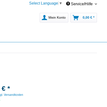
Select Language
▼
Service/Hilfe
Mein Konto
0,00 € *
 € *
gl. Versandkosten
r