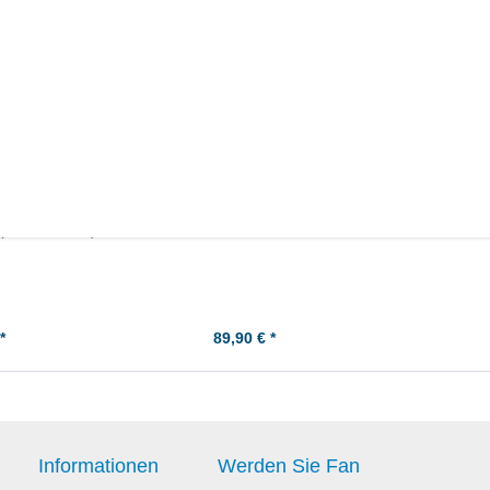
echts) -
Suzuki DR800 Kolbenringe -
 (Zündkontakt)
Übermaß +0,50
*
89,90 € *
Informationen
Werden Sie Fan