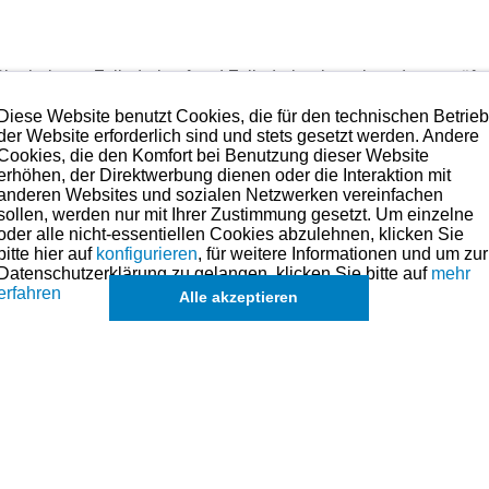
lanheit von Zylinderkopf und Zylinderbank zueinander geprüft
em groben Messerkopf gearbeitet wird und das Festspannung so 
Diese Website benutzt Cookies, die für den technischen Betrie
ei der Bearbeitung in Schwingung versetzt.
der Website erforderlich sind und stets gesetzt werden. Andere
isch an!
Cookies, die den Komfort bei Benutzung dieser Website
erhöhen, der Direktwerbung dienen oder die Interaktion mit
und kann bedenkenlos verbaut werden.
anderen Websites und sozialen Netzwerken vereinfachen
 sprechen.
sollen, werden nur mit Ihrer Zustimmung gesetzt. Um einzelne
 Anspruch nehmen. Preise hierzu finden Sie in der Kategorien-Ü
oder alle nicht-essentiellen Cookies abzulehnen, klicken Sie
bitte hier auf
konfigurieren
, für weitere Informationen und um zur
olben für dieses Modell sind (falls vorhanden) in der übergeordneten Ka
Datenschutzerklärung zu gelangen, klicken Sie bitte auf
mehr
erfahren
Alle akzeptieren
l. unberechtigten Reklamationen vorzubeugen.
lt das Widerrufs- u. Umtauschrecht. Nur orginal verschweißte Sätze werden 
gen der Dichtungen zu vermeiden.
s angesehen