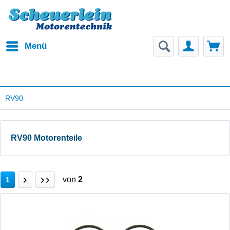
Menü
RV90
RV90 Motorenteile
von
2
1