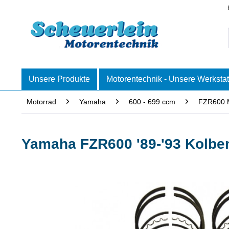
Unsere Produkte
Motorentechnik - Unsere Werkstat
Motorrad
Yamaha
600 - 699 ccm
FZR600 
Yamaha FZR600 '89-'93 Kolbe