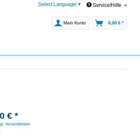
Select Language
▼
Service/Hilfe
Mein Konto
0,00 € *
0 € *
gl. Versandkosten
r