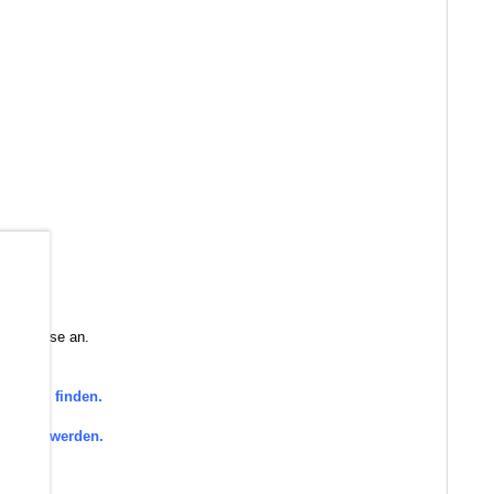
b
 Sie diese an.
orie zu finden.
efragt werden.