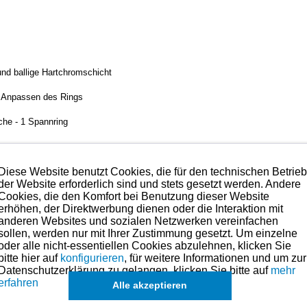
 und ballige Hartchromschicht
. Anpassen des Rings
äche - 1 Spannring
Diese Website benutzt Cookies, die für den technischen Betrie
der Website erforderlich sind und stets gesetzt werden. Andere
lität mit das technisch Beste, was es aktuell am Markt gibt.
Cookies, die den Komfort bei Benutzung dieser Website
erhöhen, der Direktwerbung dienen oder die Interaktion mit
hmen. Preise hierzu finden Sie links in der Kategorien-Übersicht oder fragen
anderen Websites und sozialen Netzwerken vereinfachen
sollen, werden nur mit Ihrer Zustimmung gesetzt. Um einzelne
oder alle nicht-essentiellen Cookies abzulehnen, klicken Sie
eile für dieses Modell sind (falls vorhanden) in der übergeordneten Kateg
bitte hier auf
konfigurieren
, für weitere Informationen und um zur
Datenschutzerklärung zu gelangen, klicken Sie bitte auf
mehr
ch
Sätze für einzelne Kolben
, in Ausnahmefällen auch
einzelne Ringe
,
ang
erfahren
Alle akzeptieren
k