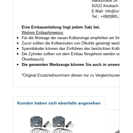
Hardtstraße 28
91522 Ansbach
E-Mail: info@scheuerlein.
Tel.: +49(0)981-17554
Eine Einbauanleitung liegt jedem Satz bei.
Weitere Einbauhinweise:
Für die Montage der neuen Kolbenringe empfehlen wir Ihnen ein
Zuvor sollten die Kolbennuten von Ölkohle gereinigt werden auch
Spannbänder können das Einführen des bestückten Kolbens in den
Die Zylinder sollten vor dem Einbau flexgehont werden um den K
Ölverbrauch).
Die genannten Werkzeuge können Sie auch in unserem Shop
*Original Ersatzteilnummern dienen nur zu Vergleichszwecken.
Kunden haben sich ebenfalls angesehen