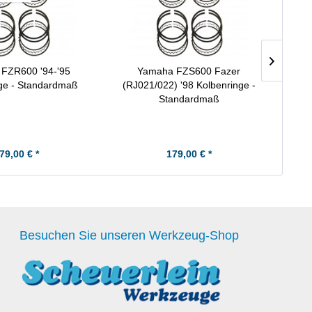
FZR600 '94-'95
Yamaha FZS600 Fazer
Zy
ge - Standardmaß
(RJ021/022) '98 Kolbenringe -
Standardmaß
79,00 € *
179,00 € *
Besuchen Sie unseren Werkzeug-Shop