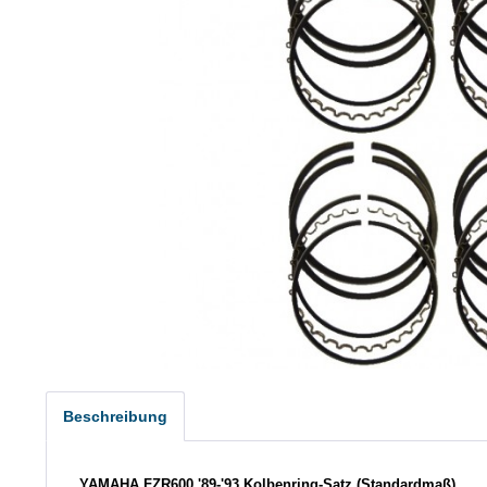
Beschreibung
YAMAHA FZR600 '89-'93 Kolbenring-Satz (Standardmaß)