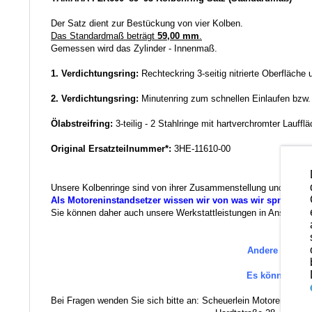
Der Satz dient zur Bestückung von vier Kolben.
Das Standardmaß beträgt
59,00 mm
.
Gemessen wird das Zylinder - Innenmaß.
1. Verdichtungsring:
Rechteckring 3-seitig nitrierte Oberfläche
2. Verdichtungsring:
Minutenring zum schnellen Einlaufen bzw
Ölabstreifring:
3-teilig - 2 Stahlringe mit hartverchromter Lauffl
Original Ersatzteilnummer*:
3HE-11610-00
Unsere Kolbenringe sind von ihrer Zusammenstellung und der Qua
Als Motoreninstandsetzer wissen wir von was wir sprechen.
Sie können daher auch unsere Werkstattleistungen in Anspruch ne
Andere Ersatzt
Es können au
Bei Fragen wenden Sie sich bitte an: Scheuerlein Motorentechni