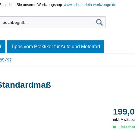
Besuchen Sie unseren Werkzeugshop:
www.scheuerlein-werkzeuge.de
t
Tipps vom Praktiker für Auto und Motorrad
85-'97
 Standardmaß
199,0
inkl. MwSt.
zz
Lieferba