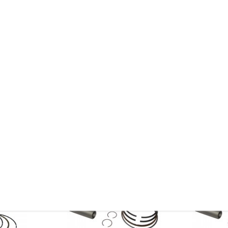
e Kolbenringzange zu verwenden.
 hierfür gibt es ein Werkzeug.
 Zylinder erleichtern.
reuzschliff wieder einzubringen. Dies ermöglicht eine bessere Ölhaftung un
 finden.
ichszwecken.