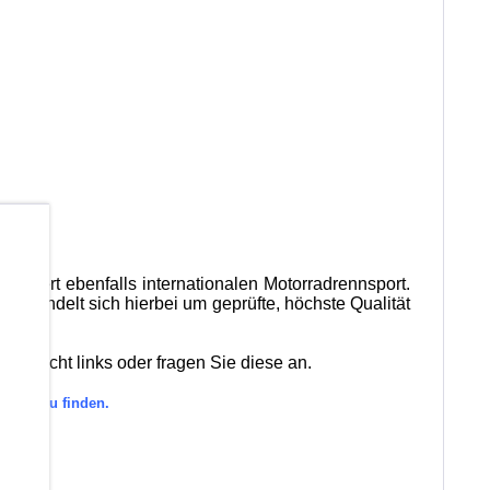
b
 beliefert ebenfalls internationalen Motorradrennsport.
s handelt sich hierbei um geprüfte, höchste Qualität
bersicht links oder fragen Sie diese an.
gorie zu finden.
den.