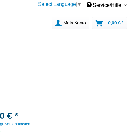
Select Language
▼
Service/Hilfe
Mein Konto
0,00 € *
0 € *
gl. Versandkosten
r