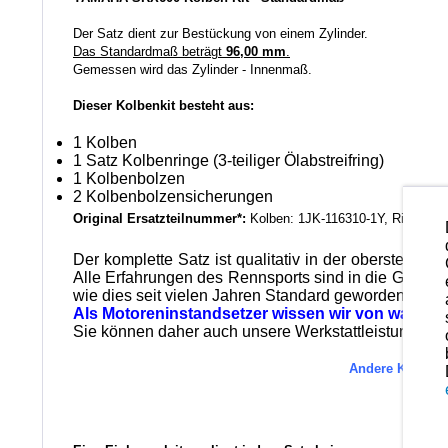
Der Satz dient zur Bestückung von einem Zylinder.
Das Standardmaß beträgt
96,00 mm
.
Gemessen wird das Zylinder - Innenmaß.
Dieser Kolbenkit besteht aus:
1 Kolben
1 Satz Kolbenringe (3-teiliger Ölabstreifring)
1 Kolbenbolzen
2 Kolbenbolzensicherungen
Original Ersatzteilnummer*:
Kolben: 1JK-116310-1Y, Ringe: 1
Der komplette Satz ist qualitativ in der obersten Kate
Alle Erfahrungen des Rennsports sind in die Gestalt
wie dies seit vielen Jahren Standard geworden ist.
Als Motoreninstandsetzer wissen wir von was wir
Sie können daher auch unsere Werkstattleistungen in
Andere Kolbenma
Es 