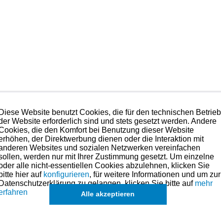
JK1161000, 34L-11610-40
Diese Website benutzt Cookies, die für den technischen Betrie
der Website erforderlich sind und stets gesetzt werden. Andere
gorie anzusiedeln. Der Hersteller der diese Kits für uns fertigt
Cookies, die den Komfort bei Benutzung dieser Website
ung und Produktion der angebotenen Kolben hier eingeflossen. E
erhöhen, der Direktwerbung dienen oder die Interaktion mit
anderen Websites und sozialen Netzwerken vereinfachen
 sprechen.
sollen, werden nur mit Ihrer Zustimmung gesetzt. Um einzelne
 Anspruch nehmen. Preise hierzu finden Sie in der Kategorien-Ü
oder alle nicht-essentiellen Cookies abzulehnen, klicken Sie
bitte hier auf
konfigurieren
, für weitere Informationen und um zur
ße für dieses Modell sind (falls vorhanden) in der übergeordneten Kate
Datenschutzerklärung zu gelangen, klicken Sie bitte auf
mehr
erfahren
Alle akzeptieren
können in Ausnahmefällen auch
einzelne Ringe u. Kolben
angefragt wer