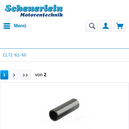
Menü
CL72 '61-'65
von
2
1