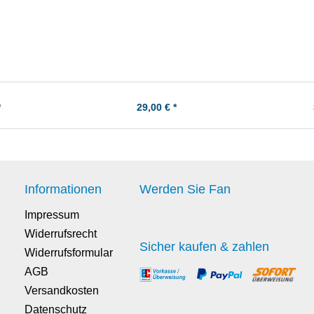
0K0-K6
Honda MTX50 Zylinderkopf -
Yamaha RD8
ungsring-Paar
Dichtungssatz
*
29,00 € *
Informationen
Werden Sie Fan
Impressum
Widerrufsrecht
Sicher kaufen & zahlen
Widerrufsformular
AGB
Versandkosten
Datenschutz