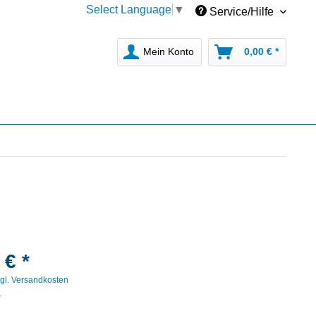
Select Language
▼
Service/Hilfe
Mein Konto
0,00 € *
 € *
gl. Versandkosten
r