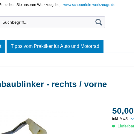
Besuchen Sie unseren Werkzeugshop:
www.scheuerlein-werkzeuge.de
t
Tipps vom Praktiker für Auto und Motorrad
0
baublinker - rechts / vorne
50,00
inkl. MwSt.
zz
Lieferba