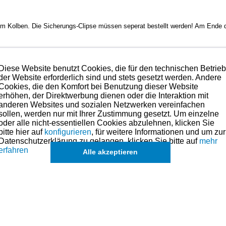
 Kolben. Die Sicherungs-Clipse müssen seperat bestellt werden! Am Ende de
Diese Website benutzt Cookies, die für den technischen Betrie
der Website erforderlich sind und stets gesetzt werden. Andere
 bedenkenlos verbaut werden.
Cookies, die den Komfort bei Benutzung dieser Website
erhöhen, der Direktwerbung dienen oder die Interaktion mit
anderen Websites und sozialen Netzwerken vereinfachen
hmen. Preise hierzu finden Sie in der Kategorien-Übersicht links oder fragen
sollen, werden nur mit Ihrer Zustimmung gesetzt. Um einzelne
oder alle nicht-essentiellen Cookies abzulehnen, klicken Sie
lbenringe, Kolben und andere Teile für dieses Modell sind (falls vorhand
bitte hier auf
konfigurieren
, für weitere Informationen und um zur
in der übergeordneten Kategorie zu finden.
Datenschutzerklärung zu gelangen, klicken Sie bitte auf
mehr
erfahren
Alle akzeptieren
hnik
de
eichszwecken.