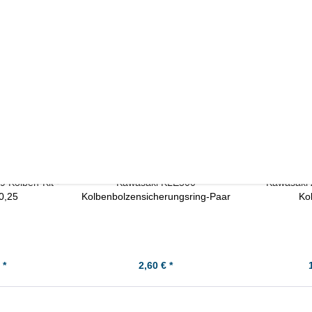
 Kolben-Kit -
Kawasaki KLE500
Kawasaki 
0,25
Kolbenbolzensicherungsring-Paar
Ko
 *
2,60 € *