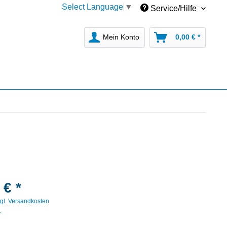
Select Language
▼
Service/Hilfe
Mein Konto
0,00 € *
 € *
gl. Versandkosten
r