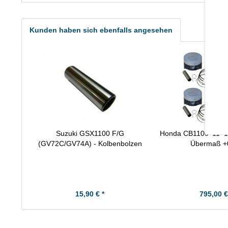
Kunden haben sich ebenfalls angesehen
Suzuki GSX1100 F/G
Honda CB1100 '11-'19
(GV72C/GV74A) - Kolbenbolzen
Übermaß +
15,90 € *
795,00 €