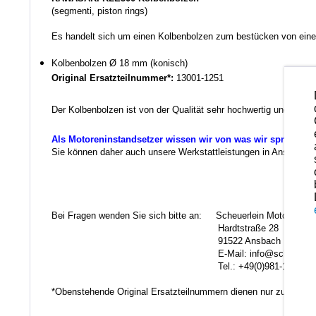
(segmenti, piston rings)
Es handelt sich um einen Kolbenbolzen zum bestücken von einem
Kolbenbolzen
Ø 18 mm (konisch)
Original Ersatzteilnummer*:
13001-1251
Der Kolbenbolzen ist von der Qualität sehr hochwertig und kann
Als Motoreninstandsetzer wissen wir von was wir sprechen.
Sie können daher auch unsere Werkstattleistungen in Anspruch ne
Ko
Bei Fragen wenden Sie sich bitte an: Scheuerlein Motorentec
Hardtstraße 28
91522 Ansbach
E-Mail: info@scheuerlein.
Tel.: +49(0)981-17554
*Obenstehende Original Ersatzteilnummern dienen nur zu Vergl