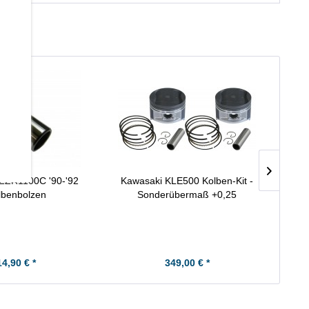
ZZR1100C '90-'92
Kawasaki KLE500 Kolben-Kit -
Yam
lbenbolzen
Sonderübermaß +0,25
14,90 € *
349,00 € *