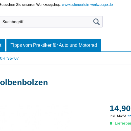
Besuchen Sie unseren Werkzeugshop:
www.scheuerlein-werkzeuge.de
t
Tipps vom Praktiker für Auto und Motorrad
0R '95-'07
Kolbenbolzen
14,90
inkl. MwSt.
zz
Lieferba