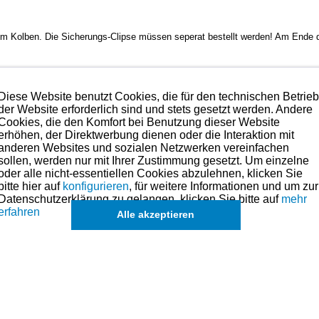
 Kolben. Die Sicherungs-Clipse müssen seperat bestellt werden! Am Ende de
Diese Website benutzt Cookies, die für den technischen Betrie
der Website erforderlich sind und stets gesetzt werden. Andere
 bedenkenlos verbaut werden.
Cookies, die den Komfort bei Benutzung dieser Website
erhöhen, der Direktwerbung dienen oder die Interaktion mit
anderen Websites und sozialen Netzwerken vereinfachen
hmen. Preise hierzu finden Sie in der Kategorien-Übersicht links oder fragen
sollen, werden nur mit Ihrer Zustimmung gesetzt. Um einzelne
oder alle nicht-essentiellen Cookies abzulehnen, klicken Sie
lbenringe, Kolben und andere Teile für dieses Modell sind (falls vorhand
bitte hier auf
konfigurieren
, für weitere Informationen und um zur
in der übergeordneten Kategorie zu finden.
Datenschutzerklärung zu gelangen, klicken Sie bitte auf
mehr
erfahren
Alle akzeptieren
hnik
de
eichszwecken.