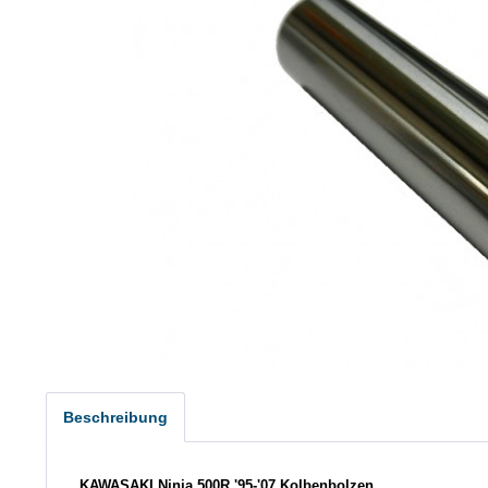
Beschreibung
KAWASAKI Ninja 500R '95-'07 Kolbenbolzen