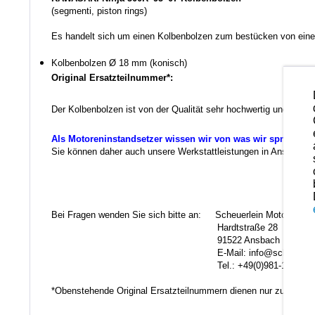
(segmenti, piston rings)
Es handelt sich um einen Kolbenbolzen zum bestücken von einem
Kolbenbolzen
Ø 18 mm (konisch)
Original Ersatzteilnummer*:
Der Kolbenbolzen ist von der Qualität sehr hochwertig und kann
Als Motoreninstandsetzer wissen wir von was wir sprechen.
Sie können daher auch unsere Werkstattleistungen in Anspruch ne
Ko
Bei Fragen wenden Sie sich bitte an: Scheuerlein Motorentec
Hardtstraße 28
91522 Ansbach
E-Mail: info@scheuerlein.
Tel.: +49(0)981-17554
*Obenstehende Original Ersatzteilnummern dienen nur zu Vergl