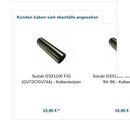
Kunden haben sich ebenfalls angesehen
Suzuki GSX1100 F/G
Suzuki GSX1150 G/
(GV72C/GV74A) - Kolbenbolzen
'84-'86 - Kolb
15,90 € *
16,90 € 