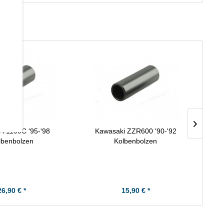
T1100C '95-'98
Kawasaki ZZR600 '90-'92
Kaw
lbenbolzen
Kolbenbolzen
26,90 € *
15,90 € *