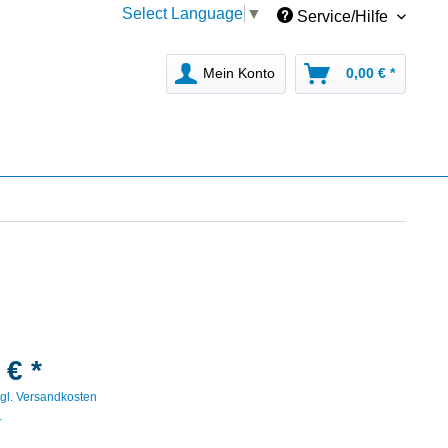
Select Language
▼
Service/Hilfe
Mein Konto
0,00 € *
 € *
gl. Versandkosten
r