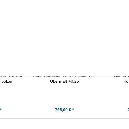
E/EF/EG/ESF
Honda CB1100 '11-'19 Kolben-Kit -
Honda V
enbolzen
Übermaß +0,25
Ko
*
795,00 € *