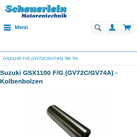
Menü
GSX1100 F/G (GV72C/GV74A) '88-'93
Suzuki GSX1100 F/G (GV72C/GV74A) -
Kolbenbolzen