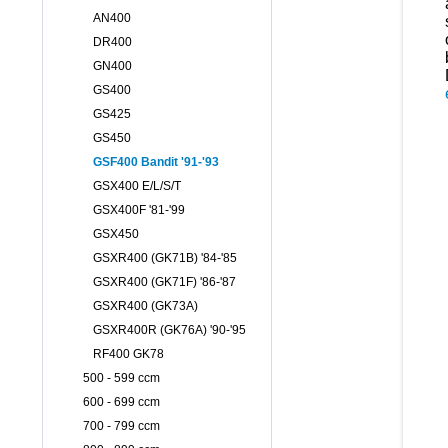
AN400
DR400
GN400
GS400
GS425
GS450
GSF400 Bandit '91-'93
GSX400 E/L/S/T
GSX400F '81-'99
GSX450
GSXR400 (GK71B) '84-'85
GSXR400 (GK71F) '86-'87
GSXR400 (GK73A)
GSXR400R (GK76A) '90-'95
RF400 GK78
500 - 599 ccm
600 - 699 ccm
700 - 799 ccm