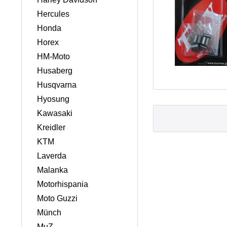
Hercules
Honda
Horex
HM-Moto
Husaberg
Husqvarna
Hyosung
Kawasaki
Kreidler
KTM
Laverda
Malanka
Motorhispania
Moto Guzzi
Münch
MuZ