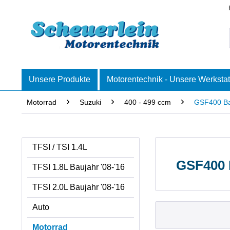
Unsere Produkte
Motorentechnik - Unsere Werkstat
Motorrad
Suzuki
400 - 499 ccm
GSF400 Ban
TFSI / TSI 1.4L
GSF400 B
TFSI 1.8L Baujahr '08-'16
TFSI 2.0L Baujahr '08-'16
Auto
Motorrad