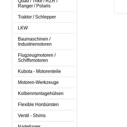
Quad / Trike / RZR /
Ranger / Polaris
Traktor / Schlepper
LKW
Baumaschinen /
Industriemotoren
Flugzeugmotoren /
Schiffsmotoren
Kubota - Motorenteile
Motoren-Werkzeuge
Kolbenmontagehülsen
Flexible Honbürsten
Ventil - Shims
Nadellager