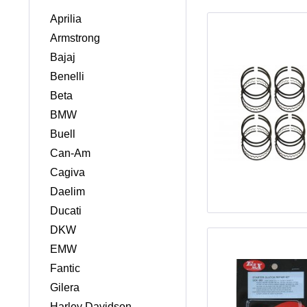
Aprilia
Armstrong
Bajaj
Benelli
Beta
BMW
Buell
Can-Am
Cagiva
Daelim
Ducati
DKW
EMW
Fantic
Gilera
Harley Davidson