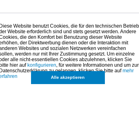
Diese Website benutzt Cookies, die für den technischen Betrie
t)
der Website erforderlich sind und stets gesetzt werden. Andere
in der übergeordneten Kategorie zu finden.
Cookies, die den Komfort bei Benutzung dieser Website
erhöhen, der Direktwerbung dienen oder die Interaktion mit
anderen Websites und sozialen Netzwerken vereinfachen
sollen, werden nur mit Ihrer Zustimmung gesetzt. Um einzelne
k
oder alle nicht-essentiellen Cookies abzulehnen, klicken Sie
bitte hier auf
konfigurieren
, für weitere Informationen und um zur
Datenschutzerklärung zu gelangen, klicken Sie bitte auf
mehr
de
erfahren
Alle akzeptieren
leichszwecken.