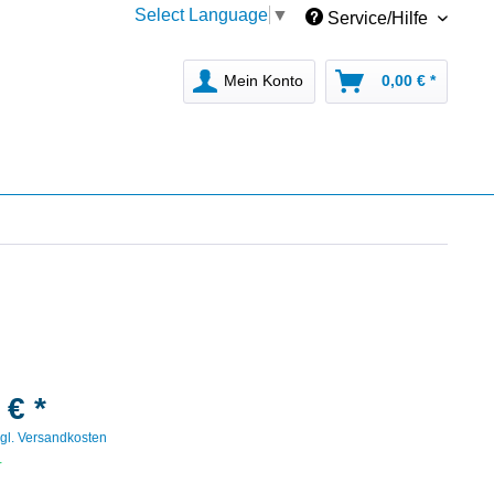
Select Language
▼
Service/Hilfe
Mein Konto
0,00 € *
 € *
gl. Versandkosten
r