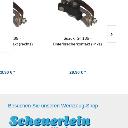
uki GT185 -
Suzuki GT185 -
Su
erkontakt (rechts)
Unterbrecherkontakt (links)
(re
29,90 € *
29,90 € *
Besuchen Sie unseren Werkzeug-Shop