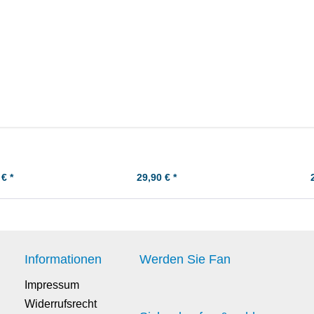
Aquila Nero /
Yamaha DT50MX -
Suz
 Kolbenringe -
Unterbrecherkontakt (rechts)
Unterbrech
maß
€ *
29,90 € *
Informationen
Werden Sie Fan
Impressum
Widerrufsrecht