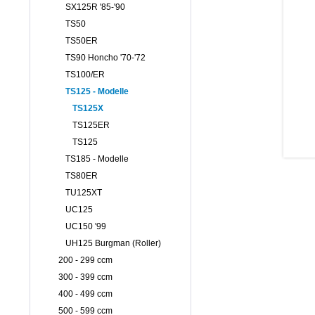
SX125R '85-'90
TS50
TS50ER
TS90 Honcho '70-'72
TS100/ER
TS125 - Modelle
TS125X
TS125ER
TS125
TS185 - Modelle
TS80ER
TU125XT
UC125
UC150 '99
UH125 Burgman (Roller)
200 - 299 ccm
300 - 399 ccm
400 - 499 ccm
500 - 599 ccm