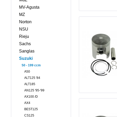
MV-Agusta
MZ
Norton
NSU
Rieju
Sachs
Sanglas
Suzuki
50 - 199 ccm
A50
ALT125 '84
ALT185
AN125 '95-'99
AX100 /D
AX4
BEST125
CS125