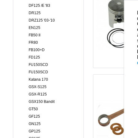
DF125 /E '83
DR125
DRZ125 '03-'10
EN125
FB50 II
FR80
FB100+D
FD125
FU150SCD
FU150SCD
Katana 170
GSX-S125
GSX-R125
GSX150 Bandit
GT50
GF125
GN125
GP125