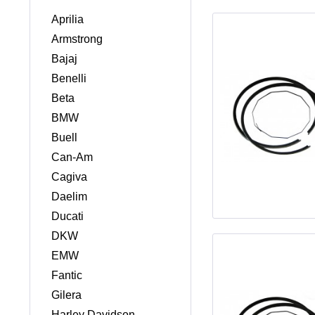
Aprilia
Armstrong
Bajaj
Benelli
Beta
BMW
Buell
Can-Am
Cagiva
Daelim
Ducati
DKW
EMW
Fantic
Gilera
Harley Davidson