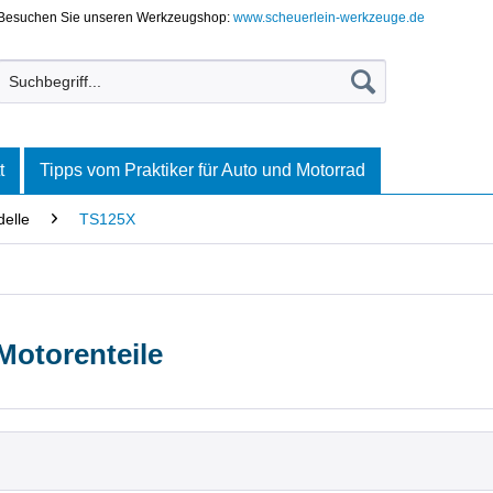
Besuchen Sie unseren Werkzeugshop:
www.scheuerlein-werkzeuge.de
t
Tipps vom Praktiker für Auto und Motorrad
elle
TS125X
Motorenteile