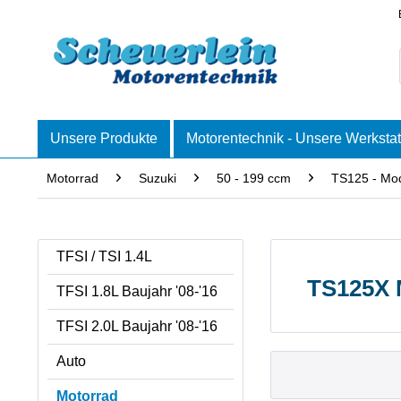
Unsere Produkte
Motorentechnik - Unsere Werkstat
Motorrad
Suzuki
50 - 199 ccm
TS125 - Mod
TFSI / TSI 1.4L
TS125X 
TFSI 1.8L Baujahr '08-'16
TFSI 2.0L Baujahr '08-'16
Auto
Motorrad