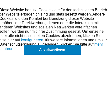
Diese Website benutzt Cookies, die für den technischen Betrie
der Website erforderlich sind und stets gesetzt werden. Andere
Cookies, die den Komfort bei Benutzung dieser Website
erhöhen, der Direktwerbung dienen oder die Interaktion mit
anderen Websites und sozialen Netzwerken vereinfachen
sollen, werden nur mit Ihrer Zustimmung gesetzt. Um einzelne
Lieferbar
oder alle nicht-essentiellen Cookies abzulehnen, klicken Sie
bitte hier auf
konfigurieren
, für weitere Informationen und um zur
Datenschutzerklärung zu gelangen, klicken Sie bitte auf
mehr
119,00 € *
erfahren
Alle akzeptieren
Suzuki TS125X Pleuel-Kit