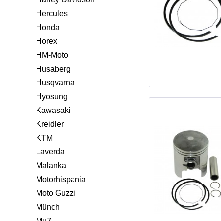
Hercules
Honda
Horex
HM-Moto
Husaberg
Husqvarna
Hyosung
Kawasaki
Kreidler
KTM
Laverda
Malanka
Motorhispania
Moto Guzzi
Münch
MuZ