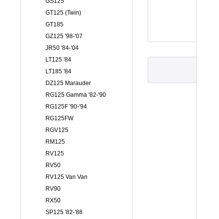
GS125
GT125 (Twin)
GT185
GZ125 '98-'07
JR50 '84-'04
LT125 '84
LT185 '84
DZ125 Marauder
RG125 Gamma '82-'90
RG125F '90-'94
RG125FW
RGV125
RM125
RV125
RV50
RV125 Van Van
RV90
RX50
SP125 '82-'88