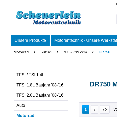
Unsere Produkte
Motorentechnik - Unsere Werkstat
Motorrad
Suzuki
700 - 799 ccm
DR750
TFSI / TSI 1.4L
DR750 M
TFSI 1.8L Baujahr '08-'16
TFSI 2.0L Baujahr '08-'16
Auto
v
1
Motorrad