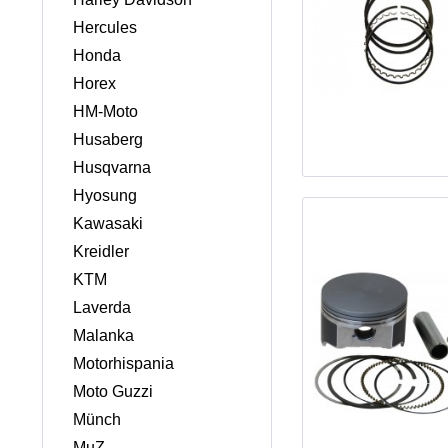
Hercules
Honda
Horex
HM-Moto
Husaberg
Husqvarna
Hyosung
Kawasaki
Kreidler
KTM
Laverda
Malanka
Motorhispania
Moto Guzzi
Münch
MuZ