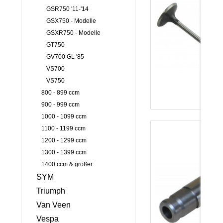
GSR750 '11-'14
GSX750 - Modelle
GSXR750 - Modelle
GT750
GV700 GL '85
VS700
VS750
800 - 899 ccm
900 - 999 ccm
1000 - 1099 ccm
1100 - 1199 ccm
1200 - 1299 ccm
1300 - 1399 ccm
1400 ccm & größer
SYM
Triumph
Van Veen
Vespa