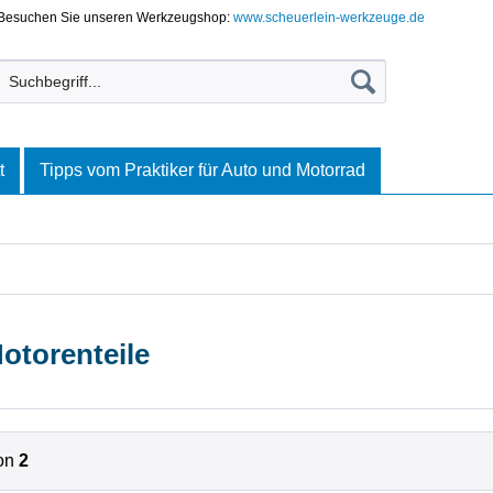
Besuchen Sie unseren Werkzeugshop:
www.scheuerlein-werkzeuge.de
t
Tipps vom Praktiker für Auto und Motorrad
otorenteile
on
2