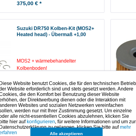
375,00 € *
Suzuki DR750 Kolben-Kit (MOS2+
Heated head) - Übermaß +1,00
MOS2 + wärmebehandelter
Kolbenboden!
Diese Website benutzt Cookies, die für den technischen Betrie
Lieferbar
der Website erforderlich sind und stets gesetzt werden. Andere
Cookies, die den Komfort bei Benutzung dieser Website
375,00 € *
erhöhen, der Direktwerbung dienen oder die Interaktion mit
anderen Websites und sozialen Netzwerken vereinfachen
sollen, werden nur mit Ihrer Zustimmung gesetzt. Um einzelne
oder alle nicht-essentiellen Cookies abzulehnen, klicken Sie
bitte hier auf
konfigurieren
, für weitere Informationen und um zur
Suzuki DR750 '88-'89 - Einlass-Ventil
NEU
Datenschutzerklärung zu gelangen, klicken Sie bitte auf
mehr
erfahren
Alle akzeptieren