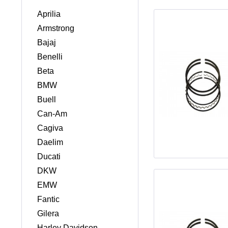
Aprilia
Armstrong
Bajaj
Benelli
Beta
BMW
Buell
Can-Am
Cagiva
Daelim
Ducati
DKW
EMW
Fantic
Gilera
Harley Davidson