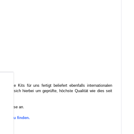
b
er diese Kits für uns fertigt beliefert ebenfalls internationalen
ndelt sich hierbei um geprüfte, höchste Qualität wie dies seit
 Sie diese an.
gorie zu finden.
den.