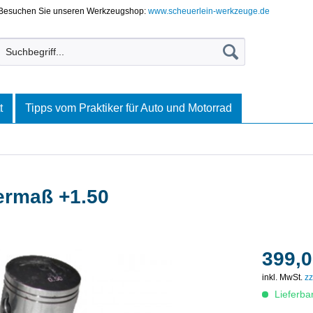
Besuchen Sie unseren Werkzeugshop:
www.scheuerlein-werkzeuge.de
t
Tipps vom Praktiker für Auto und Motorrad
ermaß +1.50
399,0
inkl. MwSt.
zz
Lieferba