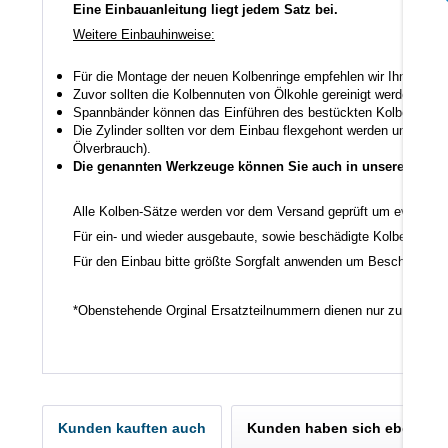
Eine Einbauanleitung liegt jedem Satz bei.
Weitere Einbauhinweise:
Für die Montage der neuen Kolbenringe empfehlen wir Ihnen ein
Zuvor sollten die Kolbennuten von Ölkohle gereinigt werden auch
Spannbänder können das Einführen des bestückten Kolbens in den
Die Zylinder sollten vor dem Einbau flexgehont werden um den K
Ölverbrauch).
Die genannten Werkzeuge können Sie auch in unserem Shop
Alle Kolben-Sätze werden vor dem Versand geprüft um evtl. unb
Für ein- und wieder ausgebaute, sowie beschädigte Kolben u. K
Für den Einbau bitte größte Sorgfalt anwenden um Beschädigun
*Obenstehende Orginal Ersatzteilnummern dienen nur zu Vergle
Kunden kauften auch
Kunden haben sich ebenfall