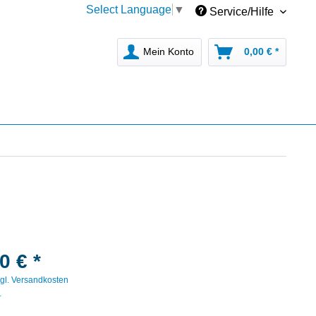
Select Language
▼
Service/Hilfe
Mein Konto
0,00 € *
0 € *
gl. Versandkosten
r