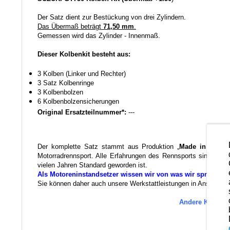
Der Satz dient zur Bestückung von drei Zylindern.
Das Übermaß beträgt
71,50 mm
.
Gemessen wird das Zylinder - Innenmaß.
Dieser Kolbenkit besteht aus:
3 Kolben (Linker und Rechter)
3 Satz Kolbenringe
3 Kolbenbolzen
6 Kolbenbolzensicherungen
Original Ersatzteilnummer*:
---
Der komplette Satz stammt aus Produktion „
Made in Japan
Motorradrennsport. Alle Erfahrungen des Rennsports sind in di
vielen Jahren Standard geworden ist.
Als Motoreninstandsetzer wissen wir von was wir sprechen.
Sie können daher auch unsere Werkstattleistungen in Anspruch ne
Andere Kolbenma
Es 