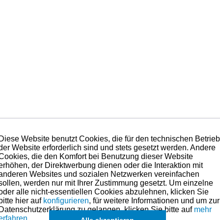
Diese Website benutzt Cookies, die für den technischen Betrie
“ und ist qualitativ in der obersten Kategorie anzusiedeln. Der Hersteller d
der Website erforderlich sind und stets gesetzt werden. Andere
e Gestaltung und Produktion der angebotenen Kolben hier eingeflossen. Es ha
Cookies, die den Komfort bei Benutzung dieser Website
erhöhen, der Direktwerbung dienen oder die Interaktion mit
anderen Websites und sozialen Netzwerken vereinfachen
hmen. Preise hierzu finden Sie in der Kategorien-Übersicht links oder fragen
sollen, werden nur mit Ihrer Zustimmung gesetzt. Um einzelne
oder alle nicht-essentiellen Cookies abzulehnen, klicken Sie
ße für dieses Modell sind (falls vorhanden) in der übergeordneten Kate
bitte hier auf
konfigurieren
, für weitere Informationen und um zur
können in Ausnahmefällen auch
einzelne Ringe u. Kolben
angefragt wer
Datenschutzerklärung zu gelangen, klicken Sie bitte auf
mehr
erfahren