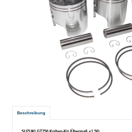
Beschreibung
SUZUKI GT750 Kolben-Kit (Übermaß +1.50
)