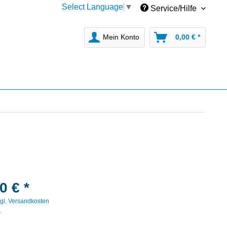
Select Language
▼
Service/Hilfe
Mein Konto
0,00 € *
0 € *
gl. Versandkosten
r