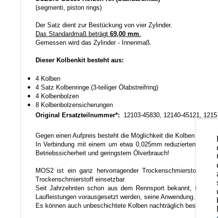
(segmenti, piston rings)
Der Satz dient zur Bestückung von vier Zylinder.
Das Standardmaß beträgt
69,00 mm
.
Gemessen wird das Zylinder - Innenmaß.
Dieser Kolbenkit besteht aus:
4 Kolben
4 Satz Kolbenringe (3-teiliger Ölabstreifring)
4 Kolbenbolzen
8 Kolbenbolzensicherungen
Original Ersatzteilnummer*:
12103-45830, 12140-45121, 1215
Gegen einen Aufpreis besteht die Möglichkeit die Kolben noch na
In Verbindung mit einem um etwa 0,025mm reduzierten Einbausp
Betriebssicherheit und geringstem Ölverbrauch!
MOS2 ist ein ganz hervorragender Trockenschmierstoff der a
Trockenschmierstoff einsetzbar.
Seit Jahrzehnten schon aus dem Rennsport bekannt, findet di
Laufleistungen vorausgesetzt werden, seine Anwendung.
Es können auch unbeschichtete Kolben nachträglich beschichtet