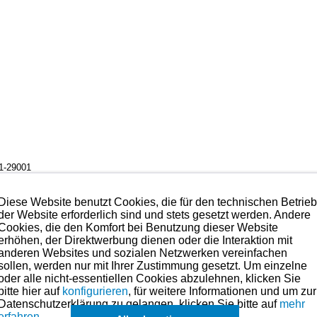
1-29001
chträglich zu beschichten.
Diese Website benutzt Cookies, die für den technischen Betrie
iel (durch die MOS2-Beschichtung möglich) ergibt sich damit die bestmög
der Website erforderlich sind und stets gesetzt werden. Andere
Cookies, die den Komfort bei Benutzung dieser Website
erhöhen, der Direktwerbung dienen oder die Interaktion mit
uch Ölen als Schmierstoffverbesserer und für Notlaufeigenschaften beig
anderen Websites und sozialen Netzwerken vereinfachen
sollen, werden nur mit Ihrer Zustimmung gesetzt. Um einzelne
ese Art der Beschichtung auch in der Serie bei qualitätsbewussten Herst
oder alle nicht-essentiellen Cookies abzulehnen, klicken Sie
bitte hier auf
konfigurieren
, für weitere Informationen und um zur
 werden. Hier muss man jedoch mit einem Preis von ca. 40-60 Euro pro Stüc
Datenschutzerklärung zu gelangen, klicken Sie bitte auf
mehr
erfahren