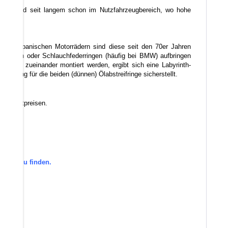
ellern und seit langem schon im Nutzfahrzeugbereich, wo hohe
echnen.
. Bei japanischen Motorrädern sind diese seit den 70er Jahren
ifringen oder Schlauchfederringen (häufig bei BMW) aufbringen
erdreht zueinander montiert werden, ergibt sich eine Labyrinth-
spannung für die beiden (dünnen) Ölabstreifringe sicherstellt.
erkstattpreisen.
gorie zu finden.
den.