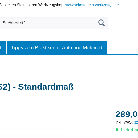
Besuchen Sie unseren Werkzeugshop:
www.scheuerlein-werkzeuge.de
t
Tipps vom Praktiker für Auto und Motorrad
S2) - Standardmaß
289,0
inkl. MwSt.
zz
Lieferba