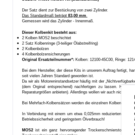
Der Satz dient zur Bestückung von zwei Zylinder.
Das Standardmaß beträgt
83,00 mm
.
Gemessen wird das Zylinder - Innenmaß.
Dieser Kolbenkit besteht aus:
2 Kolben MOS2 beschichtet
2 Satz Kolbenringe (3-teiliger Ölabstreifring)
2 Kolbenbolzen
4 Kolbenbolzensicherungen
Original Ersatzteilnummer*:
Kolben: 12100-45C00, Ringe: 121
Bei dem Hersteller, der diese Kits in unserem Auftrag fertigt, 
seit vielen Jahren Standard geworden ist.
Da wir als Motoreninstandsetzer häufig mit der „Nichtverfügbar
(dem Orginal entsprechend) nachfertigen zu lassen. Hierbei 
Reparaturgrößen anbieten). Allerdings wollen wir auch nicht tech
Bei Mehrfach-Kolbensätzen werden die einzelnen Kolben auf ei
In Verbindung mit einem um etwa 0,025mm reduzierten Einbausp
Betriebssicherheit und geringstem Ölverbrauch!
MOS2
ist ein ganz hervorragender Trockenschmierstoff der 