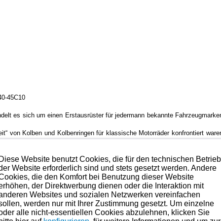
40-45C10
handelt es sich um einen Erstausrüster für jedermann bekannte Fahrzeugmarken
keit“ von Kolben und Kolbenringen für klassische Motorräder konfrontiert wa
legen wir Wert auf den Ursprung. Das beinhaltet das Material, die Verd
nisch stehen bleiben und lassen Fortschritte wie zum Beispiel die MOS2-Beschic
Diese Website benutzt Cookies, die für den technischen Betrie
der Website erforderlich sind und stets gesetzt werden. Andere
ne minimale Gewichtstoleranz verwogen auf unterhalb von 0,2 Gramm.
Cookies, die den Komfort bei Benutzung dieser Website
erhöhen, der Direktwerbung dienen oder die Interaktion mit
iel (durch die MOS2-Beschichtung möglich) ergibt sich damit die bestmög
anderen Websites und sozialen Netzwerken vereinfachen
sollen, werden nur mit Ihrer Zustimmung gesetzt. Um einzelne
oder alle nicht-essentiellen Cookies abzulehnen, klicken Sie
auch Ölen als Schmierstoffverbesserer und für Notlaufeigenschaften beig