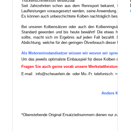
Trockenschmierstoff einsetzbar.
Seit Jahrzehnten schon aus dem Rennsport bekannt, findet di
Laufleistungen vorausgesetzt werden, seine Anwendung.
Es können auch unbeschichtete Kolben nachträglich beschichtet
Bei unseren Kolbensätzen oder auch den Kolbenringsätzen verw
Standard geworden und bis heute bewährt! Die etwas höhere Au
sollte, macht sich im Ergebnis auf jeden Fall bezahlt. Da die 
Abdichtung, welche für den geringen Ölverbrauch dieser Ringe vera
Als Motoreninstandsetzer wissen wir wovon wir sprechen.
Um das jeweils optimalste Einbauspiel für diese Kolben sicherz
Fragen Sie auch gerne vorab unsere Werkstattleistungen an!
E-mail: info@scheuerlein.de oder Mo.-Fr. telefonisch: +49 (0)9
Andere Kolben-M
Es 
*Obenstehende Original Ersatzteilnummern dienen nur zu Vergl