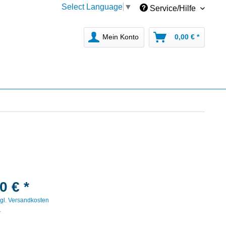
Select Language
▼
Service/Hilfe
Mein Konto
0,00 € *
0 € *
gl. Versandkosten
r