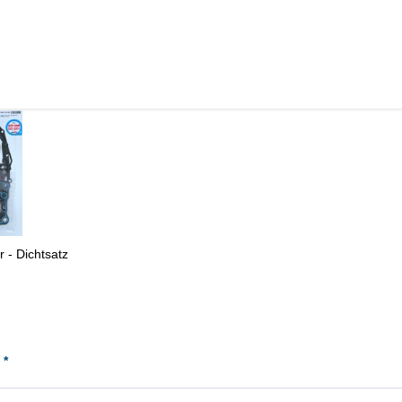
s angesehen
 - Dichtsatz
 *