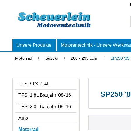
Unsere Produkte
Motorentechnik - Unsere Werkstat
Motorrad
Suzuki
200 - 299 ccm
SP250 '85
TFSI / TSI 1.4L
SP250 '
TFSI 1.8L Baujahr '08-'16
TFSI 2.0L Baujahr '08-'16
Auto
Motorrad