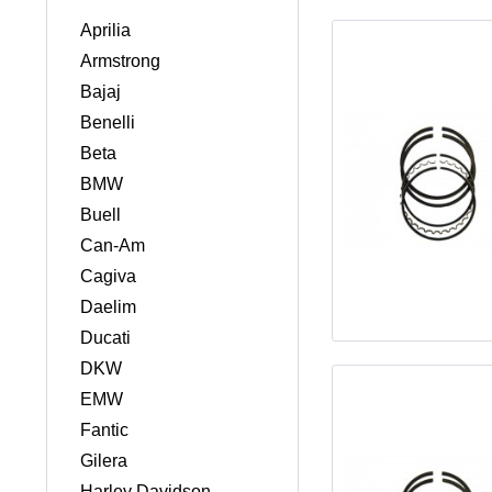
Aprilia
Armstrong
Bajaj
Benelli
Beta
BMW
Buell
Can-Am
Cagiva
Daelim
Ducati
DKW
EMW
Fantic
Gilera
Harley Davidson