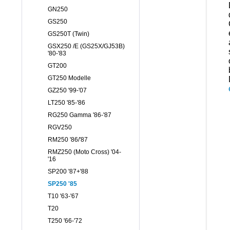
GN250
GS250
GS250T (Twin)
GSX250 /E (GS25X/GJ53B)
'80-'83
GT200
GT250 Modelle
GZ250 '99-'07
LT250 '85-'86
RG250 Gamma '86-'87
RGV250
RM250 '86/'87
RMZ250 (Moto Cross) '04-
'16
SP200 '87+'88
SP250 '85
T10 '63-'67
T20
T250 '66-'72