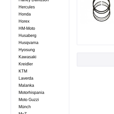
Hercules
Honda
Horex
HM-Moto
Husaberg
Husqvarna
Hyosung
Kawasaki
Kreidler
KTM
Laverda
Malanka
Motorhispania
Moto Guzzi
Münch
MuZ