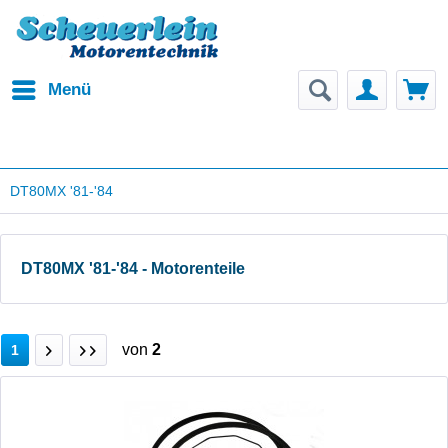
Menü
DT80MX '81-'84
DT80MX '81-'84 - Motorenteile
von
2
1