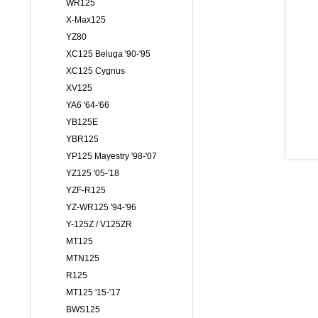
WR125
X-Max125
YZ80
XC125 Beluga '90-'95
XC125 Cygnus
XV125
YA6 '64-'66
YB125E
YBR125
YP125 Mayestry '98-'07
YZ125 '05-'18
YZF-R125
YZ-WR125 '94-'96
Y-125Z / V125ZR
MT125
MTN125
R125
MT125 '15-'17
BWS125