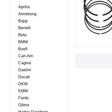
Aprilia
Armstrong
Bajaj
Benelli
Beta
BMW
Buell
Can-Am
Cagiva
Daelim
Ducati
DKW
EMW
Fantic
Gilera
Harley Davidson