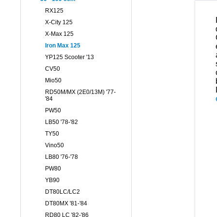
RX125
X-City 125
X-Max 125
Iron Max 125
YP125 Scooter '13
CV50
Mio50
RD50M/MX (2E0/13M) '77-
'84
PW50
LB50 '78-'82
TY50
Vino50
LB80 '76-'78
PW80
YB90
DT80LC/LC2
DT80MX '81-'84
RD80 LC '82-'86