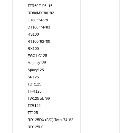
TTR50E '06-'16
RD80MX '80-'82
GT80 '74-'79
DT100 '74-'83
RS100
RT100 '92-'00
RX100
EGO LC125
Majesty125
Spacy125
SR125
TDR125
TT-R125
TW125 ab '99
TZR125
TZ125
RD125DX (B/C) Twin '74-'82
RD125LC