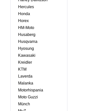
Hercules
Honda
Horex
HM-Moto
Husaberg
Husqvarna
Hyosung
Kawasaki
Kreidler
KTM
Laverda
Malanka
Motorhispania
Moto Guzzi
Münch
MuZ