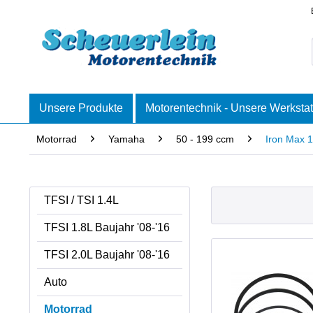
Unsere Produkte
Motorentechnik - Unsere Werkstat
Motorrad
Yamaha
50 - 199 ccm
Iron Max 
TFSI / TSI 1.4L
TFSI 1.8L Baujahr '08-'16
TFSI 2.0L Baujahr '08-'16
Auto
Motorrad