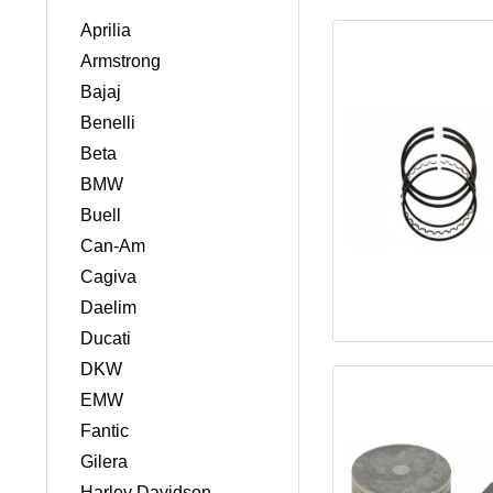
Aprilia
Armstrong
Bajaj
Benelli
Beta
BMW
Buell
Can-Am
Cagiva
Daelim
Ducati
DKW
EMW
Fantic
Gilera
Harley Davidson