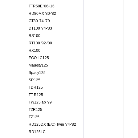
TTR50E '06-'16
RD80MX '80-'82
GT80 '74-'79
DT100 '74-'83
RS100
RT100 '92-'00
RX100
EGO LC125
Majesty125
Spacy125
SR125
TDR125
TT-R125
TW125 ab '99
TZR125
TZ125
RD125DX (B/C) Twin '74-'82
RD125LC