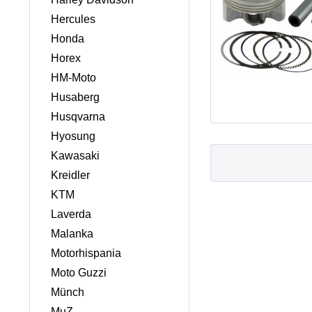
Hercules
Honda
Horex
HM-Moto
Husaberg
Husqvarna
Hyosung
Kawasaki
Kreidler
KTM
Laverda
Malanka
Motorhispania
Moto Guzzi
Münch
MuZ