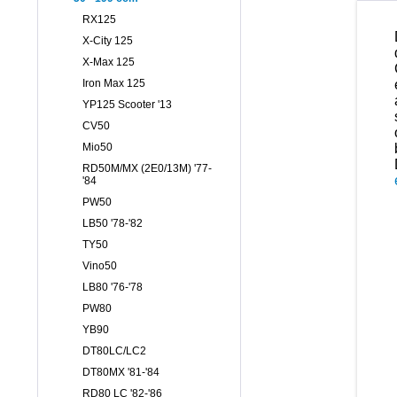
RX125
X-City 125
X-Max 125
Iron Max 125
YP125 Scooter '13
CV50
Mio50
RD50M/MX (2E0/13M) '77-
'84
PW50
LB50 '78-'82
TY50
Vino50
LB80 '76-'78
PW80
YB90
DT80LC/LC2
DT80MX '81-'84
RD80 LC '82-'86