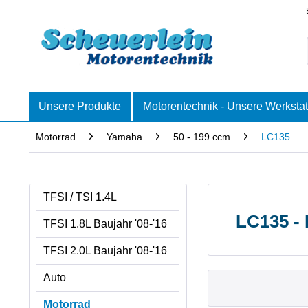
Unsere Produkte
Motorentechnik - Unsere Werkstat
Motorrad
Yamaha
50 - 199 ccm
LC135
TFSI / TSI 1.4L
LC135 -
TFSI 1.8L Baujahr '08-'16
TFSI 2.0L Baujahr '08-'16
Auto
Motorrad