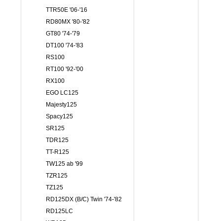
TTR50E '06-'16
RD80MX '80-'82
GT80 '74-'79
DT100 '74-'83
RS100
RT100 '92-'00
RX100
EGO LC125
Majesty125
Spacy125
SR125
TDR125
TT-R125
TW125 ab '99
TZR125
TZ125
RD125DX (B/C) Twin '74-'82
RD125LC