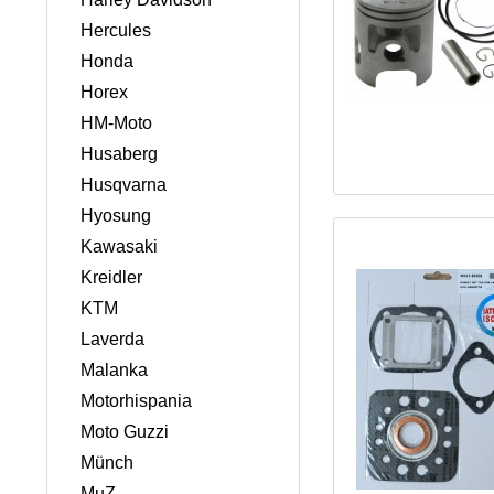
Hercules
Honda
Horex
HM-Moto
Husaberg
Husqvarna
Hyosung
Kawasaki
Kreidler
KTM
Laverda
Malanka
Motorhispania
Moto Guzzi
Münch
MuZ