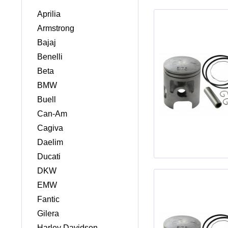
Aprilia
Armstrong
Bajaj
Benelli
Beta
BMW
Buell
Can-Am
Cagiva
Daelim
Ducati
DKW
EMW
Fantic
Gilera
Harley Davidson