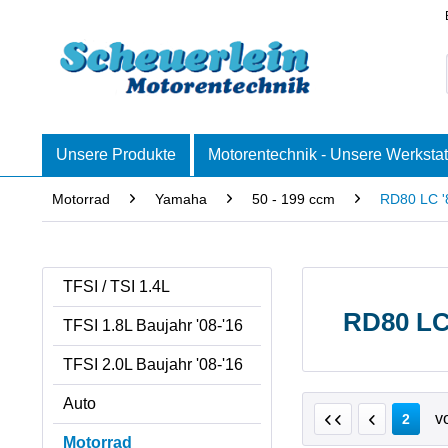
Unsere Produkte
Motorentechnik - Unsere Werkstat
Motorrad
Yamaha
50 - 199 ccm
RD80 LC '
TFSI / TSI 1.4L
RD80 LC 
TFSI 1.8L Baujahr '08-'16
TFSI 2.0L Baujahr '08-'16
Auto
v
2
Motorrad