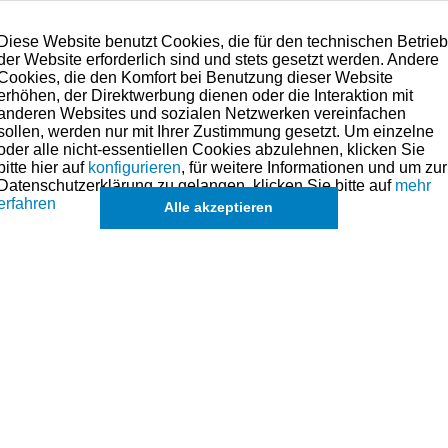
Diese Website benutzt Cookies, die für den technischen Betrie
der Website erforderlich sind und stets gesetzt werden. Andere
Cookies, die den Komfort bei Benutzung dieser Website
erhöhen, der Direktwerbung dienen oder die Interaktion mit
anderen Websites und sozialen Netzwerken vereinfachen
sollen, werden nur mit Ihrer Zustimmung gesetzt. Um einzelne
Lieferbar
oder alle nicht-essentiellen Cookies abzulehnen, klicken Sie
bitte hier auf
konfigurieren
, für weitere Informationen und um zur
Datenschutzerklärung zu gelangen, klicken Sie bitte auf
mehr
5,90 € *
erfahren
Alle akzeptieren
on
2