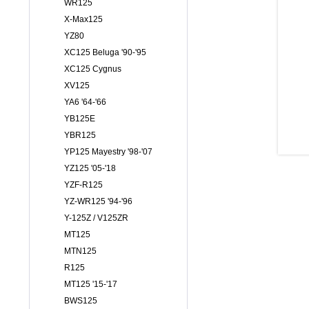
WR125
X-Max125
YZ80
XC125 Beluga '90-'95
XC125 Cygnus
XV125
YA6 '64-'66
YB125E
YBR125
YP125 Mayestry '98-'07
YZ125 '05-'18
YZF-R125
YZ-WR125 '94-'96
Y-125Z / V125ZR
MT125
MTN125
R125
MT125 '15-'17
BWS125