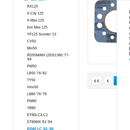
RX125
X-City 125
X-Max 125
Iron Max 125
YP125 Scooter '13
CV50
Mio50
RD50M/MX (2E0/13M) '77-
'84
PW50
LB50 '78-'82
v
TY50
2
Vino50
LB80 '76-'78
PW80
YB90
DT80LC/LC2
DT80MX '81-'84
RD80 LC '82-'86