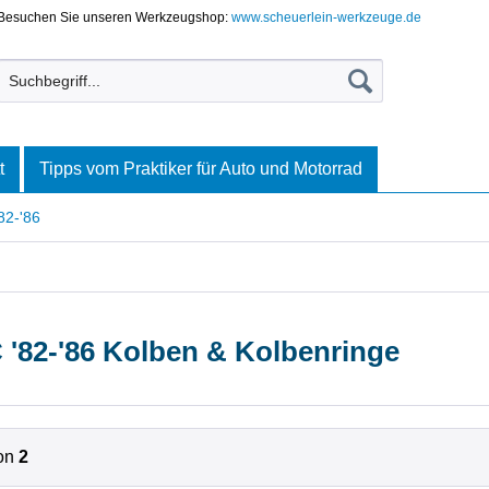
Besuchen Sie unseren Werkzeugshop:
www.scheuerlein-werkzeuge.de
t
Tipps vom Praktiker für Auto und Motorrad
82-'86
'82-'86 Kolben & Kolbenringe
on
2