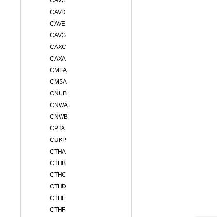
CAVC
CAVD
CAVE
CAVG
CAXC
CAXA
CMBA
CMSA
CNUB
CNWA
CNWB
CPTA
CUKP
CTHA
CTHB
CTHC
CTHD
CTHE
CTHF