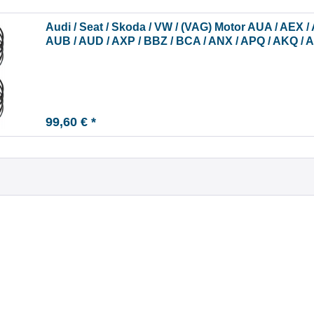
Audi / Seat / Skoda / VW / (VAG) Motor AUA / AEX 
AUB / AUD / AXP / BBZ / BCA / ANX / APQ / AKQ /
99,60 € *