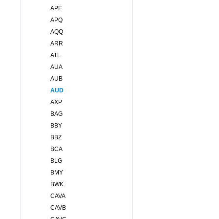
APE
APQ
AQQ
ARR
ATL
AUA
AUB
AUD
AXP
BAG
BBY
BBZ
BCA
BLG
BMY
BWK
CAVA
CAVB