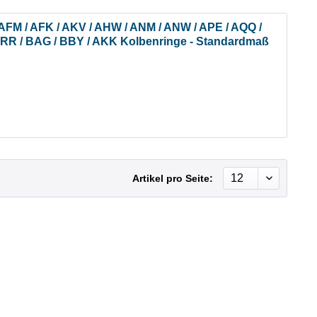
/ AFM / AFK / AKV / AHW / ANM / ANW / APE / AQQ /
 ARR / BAG / BBY / AKK Kolbenringe - Standardmaß
Artikel pro Seite: