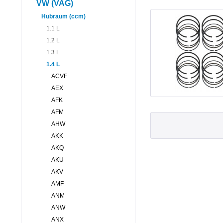
VW (VAG)
Hubraum (ccm)
1.1 L
1.2 L
1.3 L
1.4 L
ACVF
AEX
AFK
AFM
AHW
AKK
AKQ
AKU
AKV
AMF
ANM
ANW
ANX