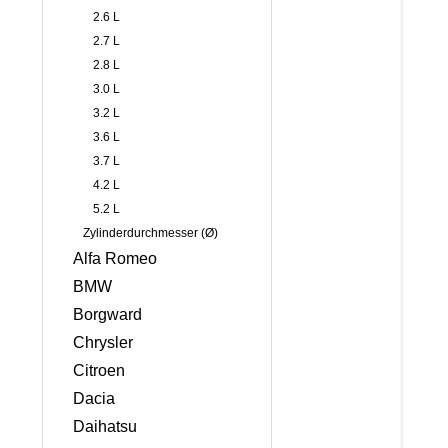
2.6 L
2.7 L
2.8 L
3.0 L
3.2 L
3.6 L
3.7 L
4.2 L
5.2 L
Zylinderdurchmesser (Ø)
Alfa Romeo
BMW
Borgward
Chrysler
Citroen
Dacia
Daihatsu