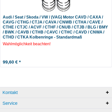
Audi / Seat / Skoda / VW / (VAG) Motor CAVD / CAXA /
CAVG / CTHG / CTJA / CAVA / CNWB / CTHA / CAVE /
CTHE / CTJC / ACVF / CTHF / CNUB / CTJB / BLG / BMY
/ BWK / CAVB / CTHB / CAVC / CTHC / CAVD / CNWA /
CTHD / CTKA Kolbenringe - Standardmaß
Wahlmöglichkeit beachten!
99,60 € *
Kontakt
Service