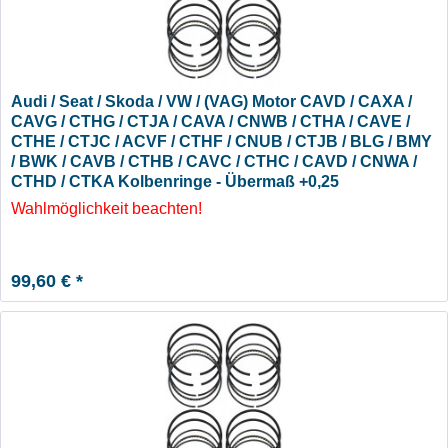
Audi / Seat / Skoda / VW / (VAG) Motor CAVD / CAXA /
CAVG / CTHG / CTJA / CAVA / CNWB / CTHA / CAVE /
CTHE / CTJC / ACVF / CTHF / CNUB / CTJB / BLG / BMY
/ BWK / CAVB / CTHB / CAVC / CTHC / CAVD / CNWA /
CTHD / CTKA Kolbenringe - Übermaß +0,25
Wahlmöglichkeit beachten!
99,60 € *