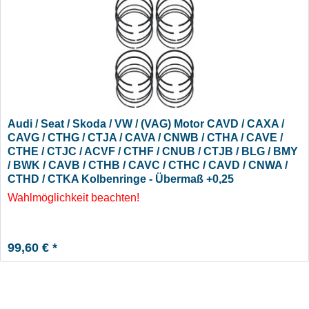
Audi / Seat / Skoda / VW / (VAG) Motor CAVD / CAXA /
CAVG / CTHG / CTJA / CAVA / CNWB / CTHA / CAVE /
CTHE / CTJC / ACVF / CTHF / CNUB / CTJB / BLG / BMY
/ BWK / CAVB / CTHB / CAVC / CTHC / CAVD / CNWA /
CTHD / CTKA Kolbenringe - Übermaß +0,25
Wahlmöglichkeit beachten!
99,60 € *