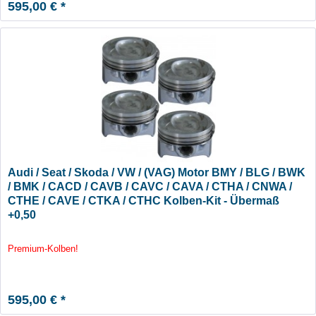
595,00 € *
Audi / Seat / Skoda / VW / (VAG) Motor BMY / BLG / BWK
/ BMK / CACD / CAVB / CAVC / CAVA / CTHA / CNWA /
CTHE / CAVE / CTKA / CTHC Kolben-Kit - Übermaß
+0,50
Premium-Kolben!
595,00 € *