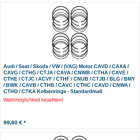
Audi / Seat / Skoda / VW / (VAG) Motor CAVD / CAXA /
CAVG / CTHG / CTJA / CAVA / CNWB / CTHA / CAVE /
CTHE / CTJC / ACVF / CTHF / CNUB / CTJB / BLG / BMY
/ BWK / CAVB / CTHB / CAVC / CTHC / CAVD / CNWA /
CTHD / CTKA Kolbenringe - Standardmaß
Wahlmöglichkeit beachten!
99,60 € *