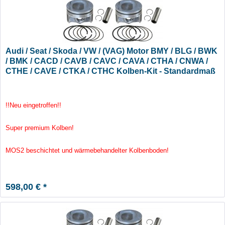
Audi / Seat / Skoda / VW / (VAG) Motor BMY / BLG / BWK
/ BMK / CACD / CAVB / CAVC / CAVA / CTHA / CNWA /
CTHE / CAVE / CTKA / CTHC Kolben-Kit - Standardmaß
!!Neu eingetroffen!!
Super premium Kolben!
MOS2 beschichtet und wärmebehandelter Kolbenboden!
598,00 € *