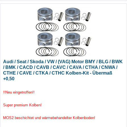
Audi / Seat / Skoda / VW / (VAG) Motor BMY / BLG / BWK
/ BMK / CACD / CAVB / CAVC / CAVA / CTHA / CNWA /
CTHE / CAVE / CTKA / CTHC Kolben-Kit - Übermaß
+0,50
!!Neu eingetroffen!!
Super premium Kolben!
MOS2 beschichtet und wärmebehandelter Kolbenboden!