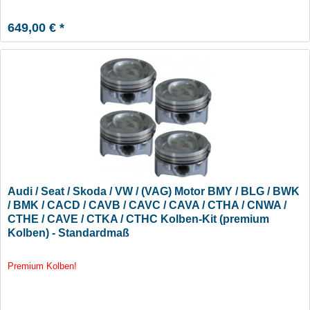
649,00 € *
Audi / Seat / Skoda / VW / (VAG) Motor BMY / BLG / BWK
/ BMK / CACD / CAVB / CAVC / CAVA / CTHA / CNWA /
CTHE / CAVE / CTKA / CTHC Kolben-Kit (premium
Kolben) - Standardmaß
Premium Kolben!