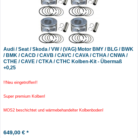
Audi / Seat / Skoda / VW / (VAG) Motor BMY / BLG / BWK
/ BMK / CACD / CAVB / CAVC / CAVA / CTHA / CNWA /
CTHE / CAVE / CTKA / CTHC Kolben-Kit - Übermaß
+0,25
!!Neu eingetroffen!!
Super premium Kolben!
MOS2 beschichtet und wärmebehandelter Kolbenboden!
649,00 € *