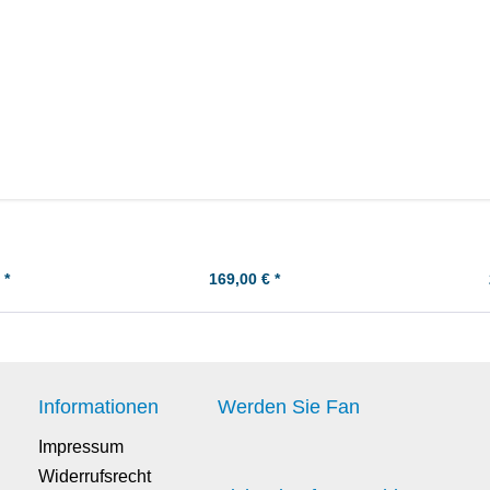
an Kolben-Kit
Suzuki AN400 Burgmann Kolben -
Suzuk
+0,50
Kit - Übermaß +0,50
Kolbenbolzen
 *
169,00 € *
Informationen
Werden Sie Fan
Impressum
Widerrufsrecht