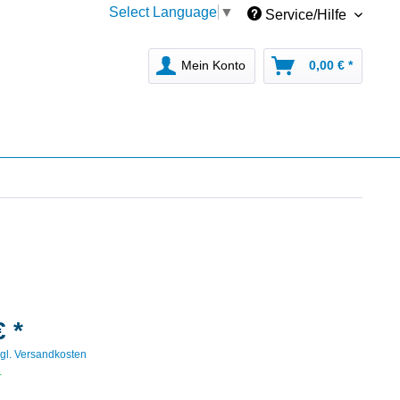
Select Language
▼
Service/Hilfe
Mein Konto
0,00 € *
€ *
gl. Versandkosten
r