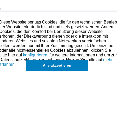
ge.
C-Form.
Diese Website benutzt Cookies, die für den technischen Betrie
der Website erforderlich sind und stets gesetzt werden. Andere
Cookies, die den Komfort bei Benutzung dieser Website
kann bedenkenlos verbaut werden.
erhöhen, der Direktwerbung dienen oder die Interaktion mit
anderen Websites und sozialen Netzwerken vereinfachen
sollen, werden nur mit Ihrer Zustimmung gesetzt. Um einzelne
hmen. Preise hierzu finden Sie in der Kategorien-Übersicht links oder fragen
oder alle nicht-essentiellen Cookies abzulehnen, klicken Sie
bitte hier auf
konfigurieren
, für weitere Informationen und um zur
lbenringe, Kolben und andere Teile für dieses Modell sind (falls vorhand
Datenschutzerklärung zu gelangen, klicken Sie bitte auf
mehr
in der übergeordneten Kategorie zu finden.
erfahren
Alle akzeptieren
eichszwecken.