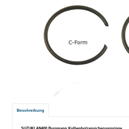
Beschreibung
SUZUKI
AN400 Burgmann
Kolbenbolzensicherungsringe