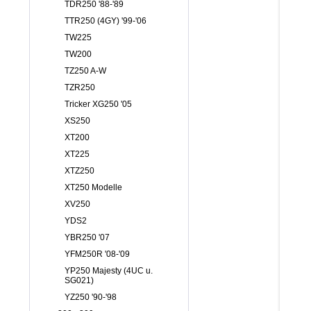
TDR250 '88-'89
TTR250 (4GY) '99-'06
TW225
TW200
TZ250 A-W
TZR250
Tricker XG250 '05
XS250
XT200
XT225
XTZ250
XT250 Modelle
XV250
YDS2
YBR250 '07
YFM250R '08-'09
YP250 Majesty (4UC u.
SG021)
YZ250 '90-'98