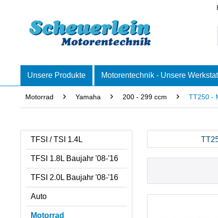
Unsere Produkte
Motorentechnik - Unsere Werkstat
Motorrad
Yamaha
200 - 299 ccm
TT250 - 
TFSI / TSI 1.4L
TT25
TFSI 1.8L Baujahr '08-'16
TFSI 2.0L Baujahr '08-'16
Auto
Motorrad