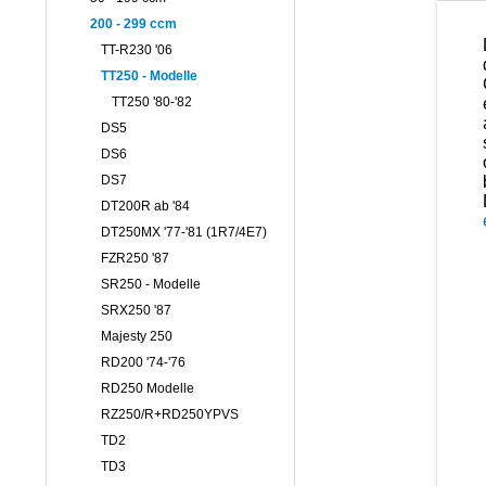
200 - 299 ccm
TT-R230 '06
TT250 - Modelle
TT250 '80-'82
DS5
DS6
DS7
DT200R ab '84
DT250MX '77-'81 (1R7/4E7)
FZR250 '87
SR250 - Modelle
SRX250 '87
Majesty 250
RD200 '74-'76
RD250 Modelle
RZ250/R+RD250YPVS
TD2
TD3