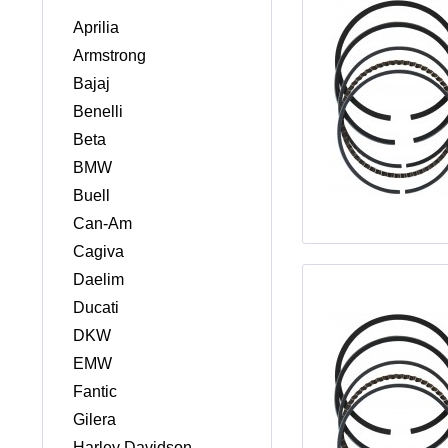
Aprilia
Armstrong
Bajaj
Benelli
Beta
BMW
Buell
Can-Am
Cagiva
Daelim
Ducati
DKW
EMW
Fantic
Gilera
Harley Davidson