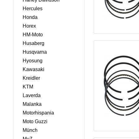
Hercules
Honda
Horex
HM-Moto
Husaberg
Husqvarna
Hyosung
Kawasaki
Kreidler
KTM
Laverda
Malanka
Motorhispania
Moto Guzzi
Münch
MuZ