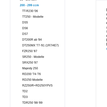
200 - 299 ccm
TT-R230 '06
TT250 - Modelle
DS5
DS6
DS7
DT200R ab '84
DT250MX '77-'81 (1R7/4E7)
FZR250 '87
SR250 - Modelle
SRX250 '87
Majesty 250
RD200 '74-'76
RD250 Modelle
RZ250/R+RD250YPVS
TD2
TD3
TDR250 '88-'89