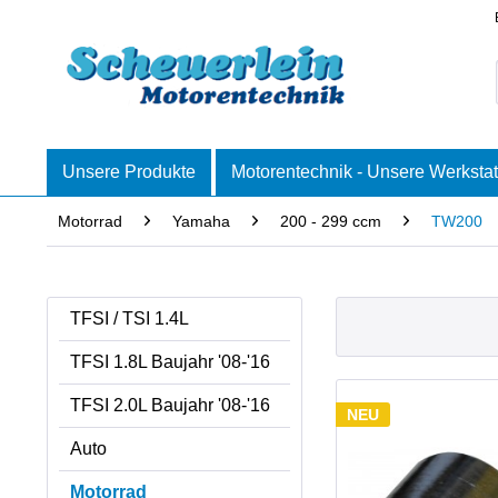
Unsere Produkte
Motorentechnik - Unsere Werkstat
Motorrad
Yamaha
200 - 299 ccm
TW200
TFSI / TSI 1.4L
TFSI 1.8L Baujahr '08-'16
TFSI 2.0L Baujahr '08-'16
NEU
Auto
Motorrad