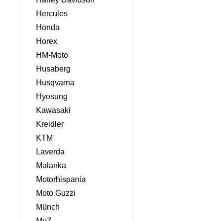
Hercules
Honda
Horex
HM-Moto
Husaberg
Husqvarna
Hyosung
Kawasaki
Kreidler
KTM
Laverda
Malanka
Motorhispania
Moto Guzzi
Münch
MuZ