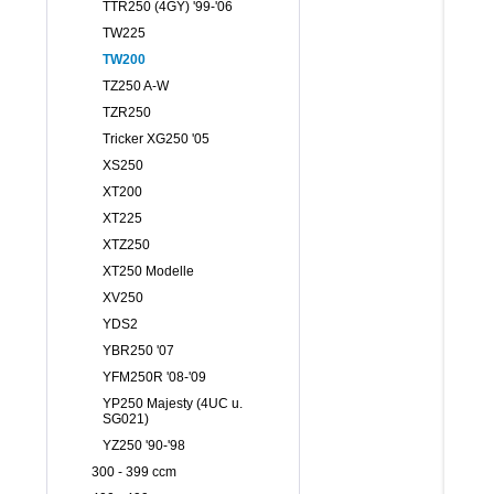
TTR250 (4GY) '99-'06
TW225
TW200
TZ250 A-W
TZR250
Tricker XG250 '05
XS250
XT200
XT225
XTZ250
XT250 Modelle
XV250
YDS2
YBR250 '07
YFM250R '08-'09
YP250 Majesty (4UC u.
SG021)
YZ250 '90-'98
300 - 399 ccm