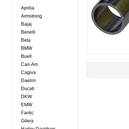
Aprilia
Armstrong
Bajaj
Benelli
Beta
BMW
Buell
Can-Am
Cagiva
Daelim
Ducati
DKW
EMW
Fantic
Gilera
Harley Davidson