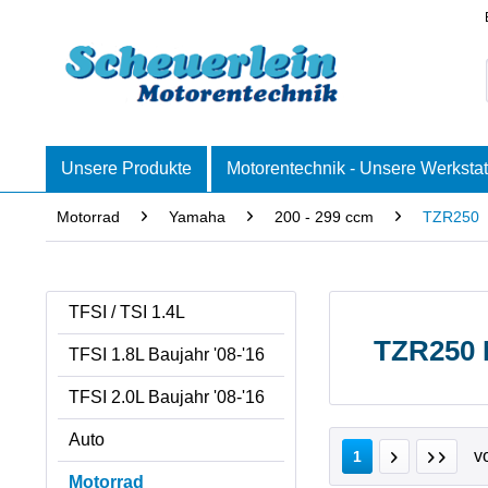
Unsere Produkte
Motorentechnik - Unsere Werkstat
Motorrad
Yamaha
200 - 299 ccm
TZR250
TFSI / TSI 1.4L
TZR250 
TFSI 1.8L Baujahr '08-'16
TFSI 2.0L Baujahr '08-'16
Auto
v
1
Motorrad