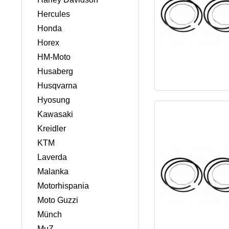
Hercules
Honda
Horex
HM-Moto
Husaberg
Husqvarna
Hyosung
Kawasaki
Kreidler
KTM
Laverda
Malanka
Motorhispania
Moto Guzzi
Münch
MuZ