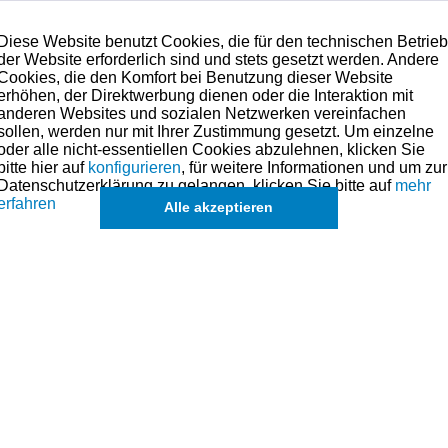
Diese Website benutzt Cookies, die für den technischen Betrie
der Website erforderlich sind und stets gesetzt werden. Andere
Cookies, die den Komfort bei Benutzung dieser Website
erhöhen, der Direktwerbung dienen oder die Interaktion mit
anderen Websites und sozialen Netzwerken vereinfachen
sollen, werden nur mit Ihrer Zustimmung gesetzt. Um einzelne
Lieferbar
oder alle nicht-essentiellen Cookies abzulehnen, klicken Sie
bitte hier auf
konfigurieren
, für weitere Informationen und um zur
Datenschutzerklärung zu gelangen, klicken Sie bitte auf
mehr
95,00 € *
erfahren
Alle akzeptieren
Yamaha TZR250 (2XW2/2MA)
Kolben-Kit - Übermaß +0,25