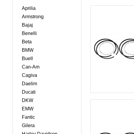
Aprilia
Armstrong
Bajaj
Benelli
Beta
BMW
Buell
Can-Am
Cagiva
Daelim
Ducati
DKW
EMW
Fantic
Gilera
Harley Davidson