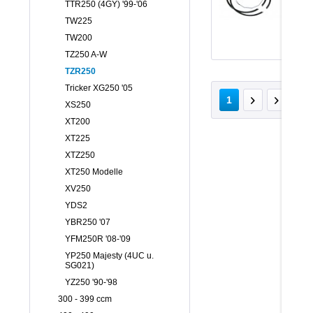
TTR250 (4GY) '99-'06
TW225
TW200
TZ250 A-W
TZR250
Tricker XG250 '05
v
1
XS250
XT200
XT225
XTZ250
XT250 Modelle
XV250
YDS2
YBR250 '07
YFM250R '08-'09
YP250 Majesty (4UC u.
SG021)
YZ250 '90-'98
300 - 399 ccm