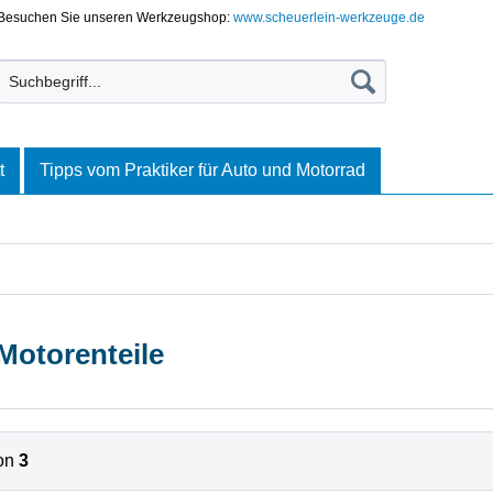
Besuchen Sie unseren Werkzeugshop:
www.scheuerlein-werkzeuge.de
t
Tipps vom Praktiker für Auto und Motorrad
Motorenteile
on
3