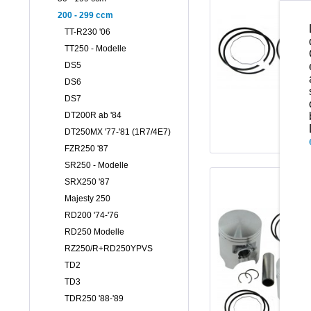
200 - 299 ccm
TT-R230 '06
TT250 - Modelle
DS5
DS6
DS7
DT200R ab '84
DT250MX '77-'81 (1R7/4E7)
FZR250 '87
SR250 - Modelle
SRX250 '87
Majesty 250
RD200 '74-'76
RD250 Modelle
RZ250/R+RD250YPVS
TD2
TD3
TDR250 '88-'89