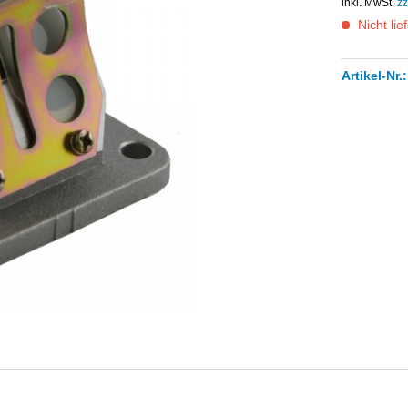
inkl. MwSt.
zz
Nicht lie
Artikel-Nr.: