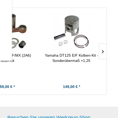
125 E/F/MX (2A6)
Yamaha DT125 E/F Kolben-Kit -
Yam
leuel-Kit
Sonderübermaß +1,25
59,00 € *
149,00 € *
Besuchen Sie unseren Werkzeug-Shop