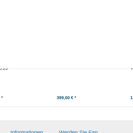
Kolben-Kit -
Yamaha RD350 Zylinder
Yamaha DT
0.25
P
 *
399,00 € *
1
Informationen
Werden Sie Fan