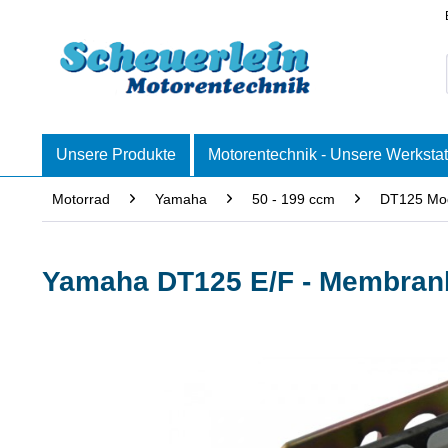
Unsere Produkte
Motorentechnik - Unsere Werkstat
Motorrad
Yamaha
50 - 199 ccm
DT125 Mod
Yamaha DT125 E/F - Membran