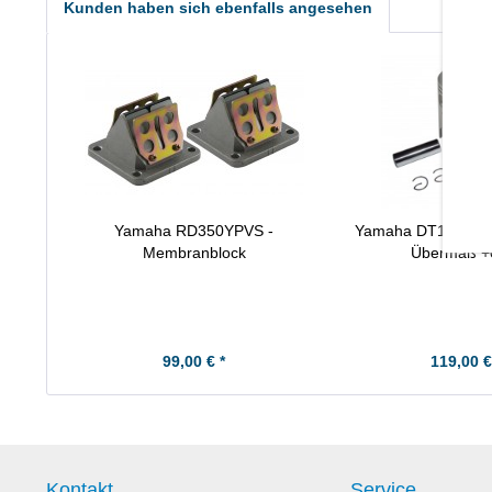
Kunden haben sich ebenfalls angesehen
Yamaha RD350YPVS -
Yamaha DT125 E/F 
Membranblock
Übermaß +
99,00 € *
119,00 €
Kontakt
Service