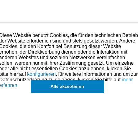
5-13610-70-00
Diese Website benutzt Cookies, die für den technischen Betrie
der Website erforderlich sind und stets gesetzt werden. Andere
eile für dieses Modell sind (falls vorhanden) in der übergeordneten Kateg
Cookies, die den Komfort bei Benutzung dieser Website
erhöhen, der Direktwerbung dienen oder die Interaktion mit
anderen Websites und sozialen Netzwerken vereinfachen
k
sollen, werden nur mit Ihrer Zustimmung gesetzt. Um einzelne
oder alle nicht-essentiellen Cookies abzulehnen, klicken Sie
bitte hier auf
konfigurieren
, für weitere Informationen und um zur
Datenschutzerklärung zu gelangen, klicken Sie bitte auf
mehr
de
erfahren
Alle akzeptieren
eichszwecken.