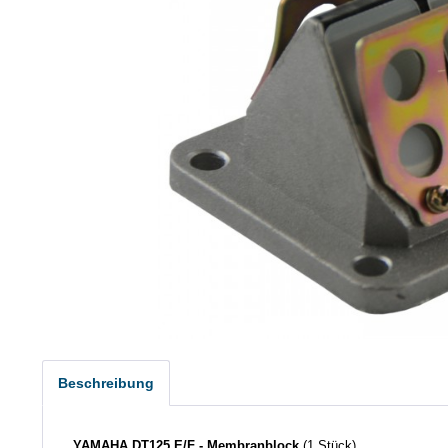
Beschreibung
YAMAHA DT125 E/F - Membranblock
(1 Stück)