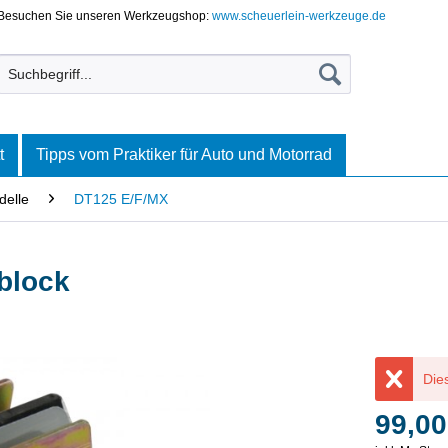
Besuchen Sie unseren Werkzeugshop:
www.scheuerlein-werkzeuge.de
t
Tipps vom Praktiker für Auto und Motorrad
elle
DT125 E/F/MX
block
Dies
99,00