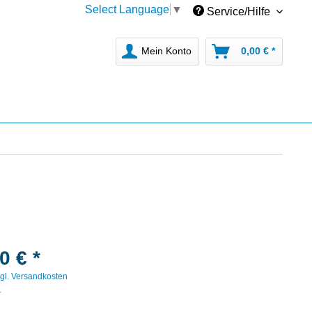
Select Language
▼
Service/Hilfe
Mein Konto
0,00 € *
0 € *
gl. Versandkosten
r