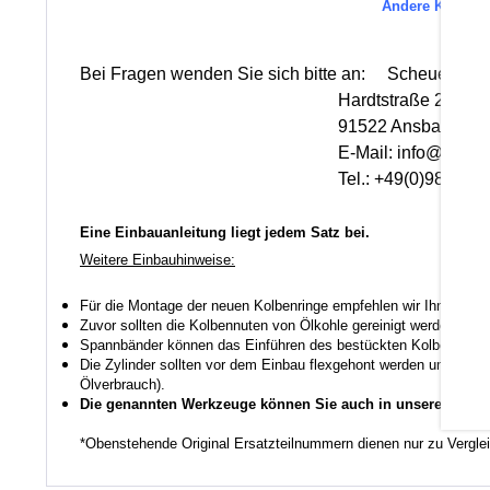
Andere Kolbenma
Es 
Bei Fragen wenden Sie sich bitte an: Scheuerlein 
Hardtstraße 28
91522 Ansbach
E-Mail: info@scheuerlei
Tel.: +49(0)981-1755
Eine Einbauanleitung liegt jedem Satz bei.
Weitere Einbauhinweise:
Für die Montage der neuen Kolbenringe empfehlen wir Ihnen ein
Zuvor sollten die Kolbennuten von Ölkohle gereinigt werden auch
Spannbänder können das Einführen des bestückten Kolbens in den
Die Zylinder sollten vor dem Einbau flexgehont werden um den K
Ölverbrauch).
Die genannten Werkzeuge können Sie auch in unserem Shop
*Obenstehende Original Ersatzteilnummern dienen nur zu Vergl