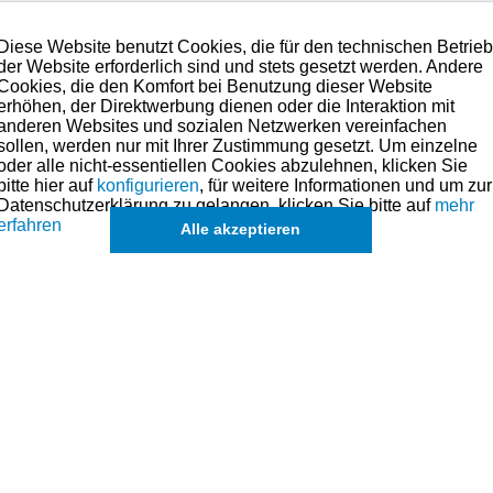
Diese Website benutzt Cookies, die für den technischen Betrie
der Website erforderlich sind und stets gesetzt werden. Andere
Cookies, die den Komfort bei Benutzung dieser Website
erhöhen, der Direktwerbung dienen oder die Interaktion mit
anderen Websites und sozialen Netzwerken vereinfachen
sollen, werden nur mit Ihrer Zustimmung gesetzt. Um einzelne
chträglich zu beschichten.
oder alle nicht-essentiellen Cookies abzulehnen, klicken Sie
bitte hier auf
konfigurieren
, für weitere Informationen und um zur
iel (durch die MOS2-Beschichtung möglich) ergibt sich damit die bestmög
Datenschutzerklärung zu gelangen, klicken Sie bitte auf
mehr
erfahren
Alle akzeptieren
uch Ölen als Schmierstoffverbesserer und für Notlaufeigenschaften beig
ese Art der Beschichtung auch in der Serie bei qualitätsbewussten Herst
 werden. Hier muss man jedoch mit einem Preis von ca. 40-60 € pro Stück r
t MOS2 zu beschichten. Diese müssen jedoch vorher für ca. 20-25 € pro 
chleiß sorgen würden) gestrahl werden.