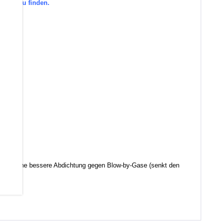
gorie zu finden.
den.
d somit eine bessere Abdichtung gegen Blow-by-Gase (senkt den